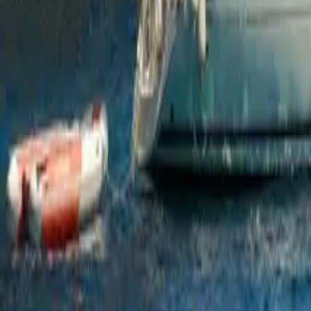
НАВИГАЦИОННЫЙ КЛУБ
Морские походы и экспедиции
Яхтенная школа и морские походы с 2003 года. Обучение яхтинг
От 139 000 ₽ за поход · Рассрочка · Капитаны RYA / MCA Yacht
год основания
2003
морских походов
200+
участников
1200+
Выбрать поход
↓ Программа походов (PDF)
Ионические острова
Амальфи
Ирландия
Исландия
Греция
Италия
Франция