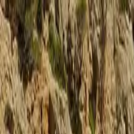
Перейти к содержанию
Походы
Обучение
Полезные статьи
О нас
Корп регаты
Детская морская школа
Связаться