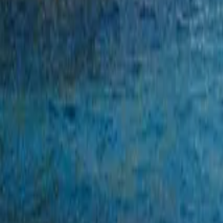
Хорватия
Ионические острова
Амальфи
Ирландия
Исландия
Греция
Италия
Франция
Хорватия
Ионические острова
Амальфи
Ирландия
Исландия
Греция
Италия
Франция
Хорватия
Ионические острова
Амальфи
Ирландия
Исландия
Греция
Италия
Франция
Хорватия