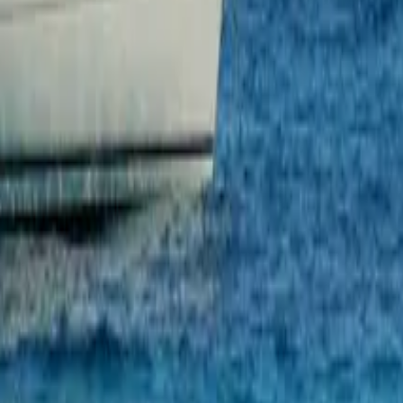
у с нуля до Yachtmaster, курсы RYA, аренда яхты с капитаном. Г
master