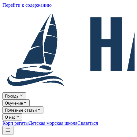
Перейти к содержанию
Походы
Обучение
Полезные статьи
О нас
Корп регаты
Детская морская школа
Связаться