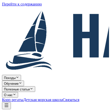
Перейти к содержанию
Походы
Обучение
Полезные статьи
О нас
Корп регаты
Детская морская школа
Связаться