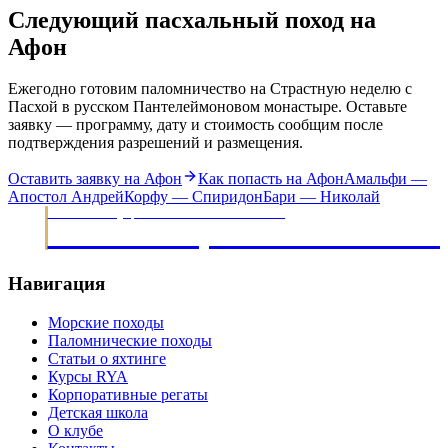
Следующий пасхальный поход на
Афон
Ежегодно готовим паломничество на Страстную неделю с
Пасхой в русском Пантелеймоновом монастыре. Оставьте
заявку — программу, дату и стоимость сообщим после
подтверждения разрешений и размещения.
Оставить заявку на Афон
Как попасть на Афон
Амальфи —
Апостол Андрей
Корфу — Спиридон
Бари — Николай
МОРСКИЕ ЭКСПЕДИЦИИ · ОБУЧЕНИЕ ЯХТИНГУ С 2003
НАВИГАЦИОННЫЙ КЛУ
Навигация
Морские походы
Паломнические походы
Статьи о яхтинге
Курсы RYA
Корпоративные регаты
Детская школа
О клубе