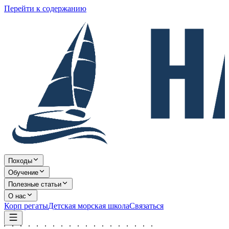
Перейти к содержанию
Походы
Обучение
Полезные статьи
О нас
Корп регаты
Детская морская школа
Связаться