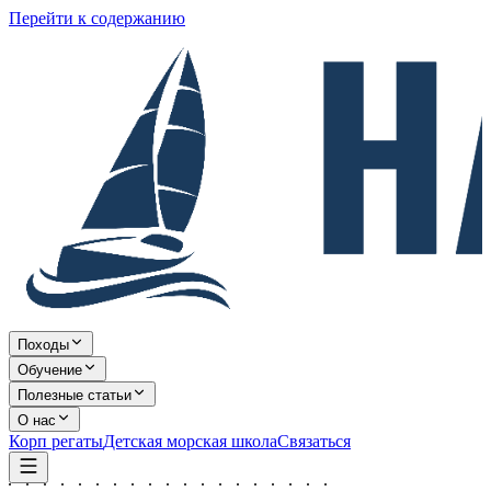
Перейти к содержанию
Походы
Обучение
Полезные статьи
О нас
Корп регаты
Детская морская школа
Связаться