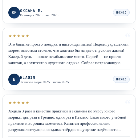
самыми лучшими впечатлениями моей жизни.
ОКСАНА М.
ОМ
ПОХОД
Исландия 2025
·
авг 2025
“
★★★★★
Это была не просто поездка, а настоящая магия! Неделя, украшенная
морем, вместила столько, что хватило бы на две отпускные жизни!
Каждый день — новое незабываемое место. Сергей — не просто
капитан, а архитектор чудесного отдыха. Собрал потрясающую
компанию, где царила атмосфера взаимопонимания.
ELAGIN
E
ПОХОД
Эгейское море 2025
·
июнь 2025
“
★★★★★
Ходила 3 раза в качестве практики и экзамена по курсу юного
моряка: два раза в Грецию, один раз в Италию. Было много учебной
практики и хороших моментов. Капитан профессионально
разруливал ситуации, создавая твёрдое ощущение надёжности.
Лучший капитан!