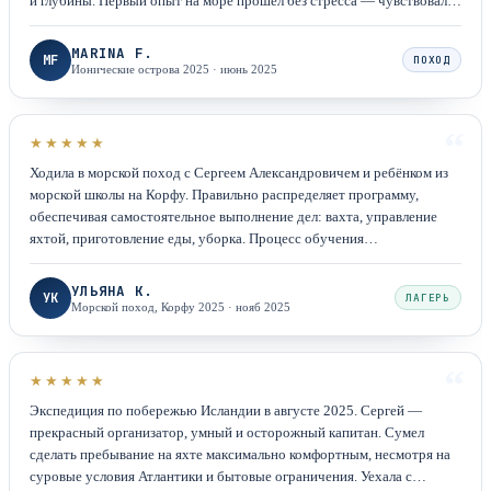
и глубины. Первый опыт на море прошёл без стресса — чувствовали
себя в надёжных руках.
MARINA F.
MF
ПОХОД
Ионические острова 2025
·
июнь 2025
“
★★★★★
Ходила в морской поход с Сергеем Александровичем и ребёнком из
морской школы на Корфу. Правильно распределяет программу,
обеспечивая самостоятельное выполнение дел: вахта, управление
яхтой, приготовление еды, уборка. Процесс обучения
познавательный и интересный. Гуляли, путешествовали по городу,
играли, общались.
УЛЬЯНА К.
УК
ЛАГЕРЬ
Морской поход, Корфу 2025
·
нояб 2025
“
★★★★★
Экспедиция по побережью Исландии в августе 2025. Сергей —
прекрасный организатор, умный и осторожный капитан. Сумел
сделать пребывание на яхте максимально комфортным, несмотря на
суровые условия Атлантики и бытовые ограничения. Уехала с