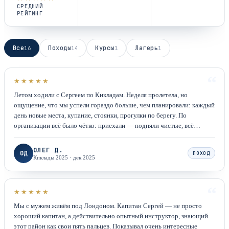
СРЕДНИЙ
РЕЙТИНГ
Все
Походы
Курсы
Лагерь
16
14
1
1
“
★★★★★
Летом ходили с Сергеем по Кикладам. Неделя пролетела, но
ощущение, что мы успели гораздо больше, чем планировали: каждый
день новые места, купание, стоянки, прогулки по берегу. По
организации всё было чётко: приехали — подняли чистые, всё
готово, продукты закуплены, не надо бегать. Сергей опытный и
держит ситуацию. Думаем идти в Италию — опять с ним.
ОЛЕГ Д.
ОД
ПОХОД
Киклады 2025
·
дек 2025
“
★★★★★
Мы с мужем живём под Лондоном. Капитан Сергей — не просто
хороший капитан, а действительно опытный инструктор, знающий
этот район как свои пять пальцев. Показывал очень интересные