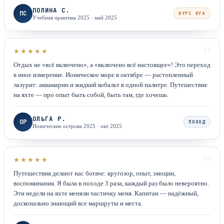
ПОЛИНА С.
ПС
КУРС RYA
Учебная практика 2025
·
май 2025
“
★★★★★
Отдых не «всё включено», а «включено всё настоящее»! Это переход
в иное измерение. Ионическое море в октябре — растопленный
лазурит: аквамарин и жидкий кобальт в одной палитре. Путешествие
на яхте — про опыт быть собой, быть там, где хочешь.
ОЛЬГА Р.
ОР
ПОХОД
Ионические острова 2025
·
окт 2025
“
★★★★★
Путешествия делают нас богаче: кругозор, опыт, эмоции,
воспоминания. Я была в походе 3 раза, каждый раз было невероятно.
Эти недели на яхте меняли частичку меня. Капитан — надёжный,
досконально знающий все маршруты и места.