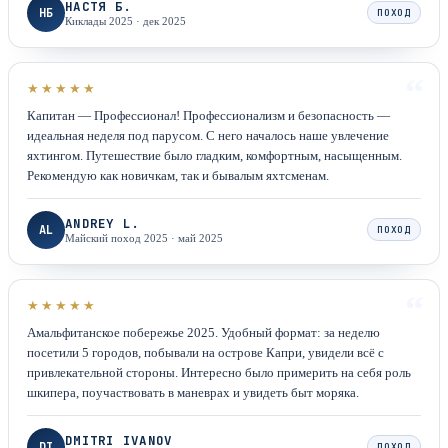
НАСТЯ Б.
НБ
ПОХОД
Киклады 2025
·
дек 2025
“
★★★★★
Капитан — Профессионал! Профессионализм и безопасность —
идеальная неделя под парусом. С него началось наше увлечение
яхтингом. Путешествие было гладким, комфортным, насыщенным.
Рекомендую как новичкам, так и бывалым яхтсменам.
ANDREY L.
AL
ПОХОД
Майский поход 2025
·
май 2025
“
★★★★★
Амальфитанское побережье 2025. Удобный формат: за неделю
посетили 5 городов, побывали на острове Капри, увидели всё с
привлекательной стороны. Интересно было примерить на себя роль
шкипера, поучаствовать в маневрах и увидеть быт моряка.
DMITRI IVANOV
DI
ПОХОД