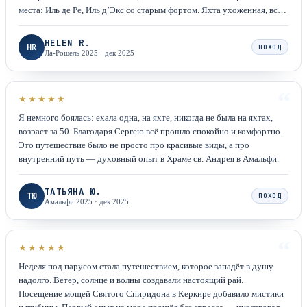
места: Иль де Ре, Иль д’Экс со старым фортом. Яхта ухоженная, всё
оборудование в отличном состоянии. Французская кухня —
отдельная история!
HELEN R.
HR
ПОХОД
Ла-Рошель 2025
·
дек 2025
“
★★★★★
Я немного боялась: ехала одна, на яхте, никогда не была на яхтах,
возраст за 50. Благодаря Сергею всё прошло спокойно и комфортно.
Это путешествие было не просто про красивые виды, а про
внутренний путь — духовный опыт в Храме св. Андрея в Амальфи.
ТАТЬЯНА Ю.
ТЮ
ПОХОД
Амальфи 2025
·
дек 2025
“
★★★★★
Неделя под парусом стала путешествием, которое западёт в душу
надолго. Ветер, солнце и волны создавали настоящий рай.
Посещение мощей Святого Спиридона в Керкире добавило мистики