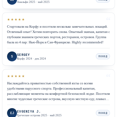
Амальфи 2025
·
май 2025
“
★★★★★
Стартовали на Корфу и посетили несколько замечательных локаций.
Отличный опыт! Хотим повторить снова. Опытный экипаж, капитан с
глубоким знанием греческих портов, ресторанов, островов. Группа
была из 4 пар: Нью-Йорк и Сан-Франциско. Highly recommended!
SERGEY
S
ПОХОД
Корфу 2024
·
дек 2024
“
★★★★★
Наслаждайтесь приватностью собственной яхты со всеми
удобствами парусного спорта. Профессиональный капитан,
расслабляющие моменты на комфортной безопасной лодке. Посетили
многие чудесные греческие острова, вкусную местную еду, плавали в
кристально чистой воде.
EVGENIYA J.
EJ
ПОХОД
Греческие острова 2025
·
май 2025