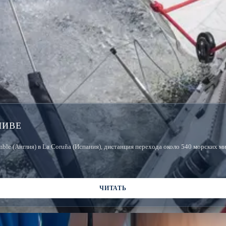
ЛИВЕ
ble (Англия) в La Coruña (Испания), дистанция перехода около 540 морских ми
ЧИТАТЬ