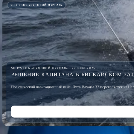
SHIP’S LOG «СУДОВОЙ ЖУРНАЛ»
SHIP’S LOG «СУДОВОЙ ЖУРНАЛ» · 22 ИЮЛ 2025
РЕШЕНИЕ КАПИТАНА В БИСКАЙСКОМ ЗА
Практический навигационный кейс. Яхта Bavaria 32 перегоняется из Ham
Все статьи блога
Выбрать поход