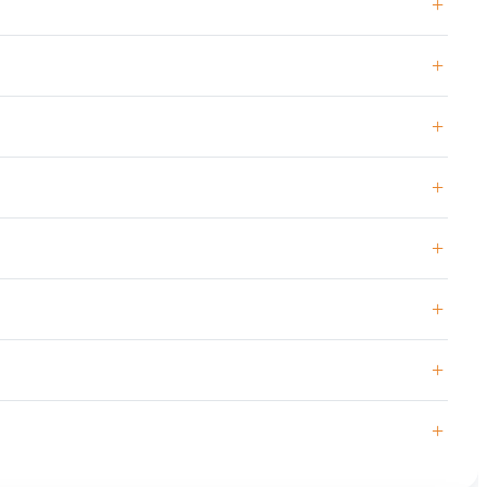
+
+
+
+
+
+
+
+