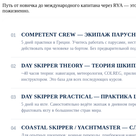
Путь от новичка до международного капитана через RYA — это
пожизненно.
COMPETENT CREW — ЭКИПАЖ ПАРУСН
01
5 дней практики в Греции. Учитесь работать с парусами, нест
действовать при человеке за бортом. Без предварительной по
DAY SKIPPER THEORY — ТЕОРИЯ ШКИП
02
~40 часов теории: навигация, метеорология, COLREG, прил
инструктором. Это база для всех последующих курсов.
DAY SKIPPER PRACTICAL — ПРАКТИКА
03
5 дней на яхте. Самостоятельно ведёте экипаж в дневном пер
фрахтовать яхту в большинстве стран мира.
COASTAL SKIPPER / YACHTMASTER —
04
Для опытных шкиперов: ночные переходы, прибрежная навиг