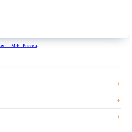
ния — МЧС России
.
+
+
+