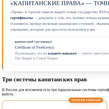
«КАПИТАНСКИЕ ПРАВА» — ТОЧ
«Права» в строгом смысле выдаёт только государство. RYA и
сертификаты
— документ о том, что человек освоил нужные
становятся, пройдя несколько шкиперских ступеней. «Капит
упрощение, которым для простоты пользуемся и мы.
ШКИПЕРСКИЙ СЕРТИФИКАТ
Certificate of Proficiency
Подтверждает, что вы
владеете навыком
— умеете самостоятел
Day Skipper и Coastal Skipper.
Три системы капитанских прав
В России для яхтсменов есть три параллельные системы серти
работа.
КУРСЫ RYA В NAVICLUB