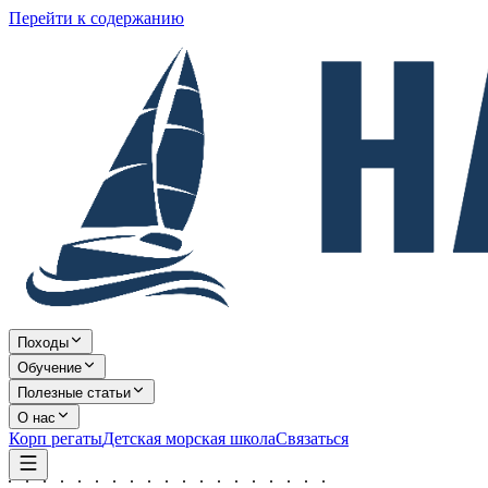
Перейти к содержанию
Походы
Обучение
Полезные статьи
О нас
Корп регаты
Детская морская школа
Связаться