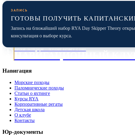
ЗАПИСЬ
ГОТОВЫ ПОЛУЧИТЬ КАПИТАНСКИ
Запись на ближайший набор RYA Day Skipper Theory откры
консультация о выборе курса.
МОРСКИЕ ЭКСПЕДИЦИИ · ОБУЧЕНИЕ ЯХТИНГУ С 2003
НАВИГАЦИОННЫЙ КЛУ
Навигация
Морские походы
Паломнические походы
Статьи о яхтинге
Курсы RYA
Корпоративные регаты
Детская школа
О клубе
Контакты
Юр-документы