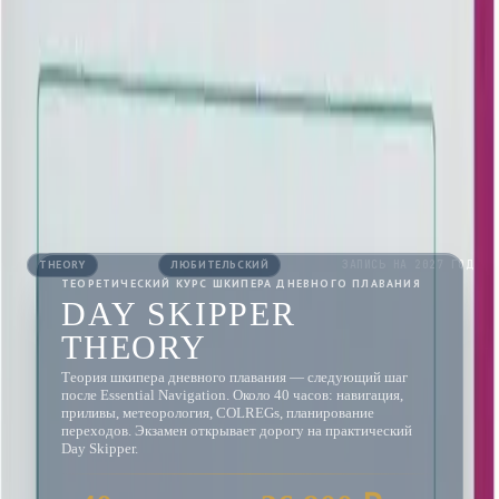
Главная
Курсы RYA
Day Skipper Theory
Курс шкипера — теория RYA Day
Skipper
THEORY
ЛЮБИТЕЛЬСКИЙ
ЗАПИСЬ НА 2027 ГОД
ТЕОРЕТИЧЕСКИЙ КУРС ШКИПЕРА ДНЕВНОГО ПЛАВАНИЯ
DAY SKIPPER
THEORY
Теория шкипера дневного плавания — следующий шаг
после Essential Navigation. Около 40 часов: навигация,
приливы, метеорология, COLREGs, планирование
переходов. Экзамен открывает дорогу на практический
Day Skipper.