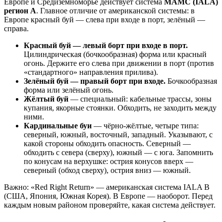
Европе и Средиземноморье действует система
МАМС (IALA)
регион A
. Главное отличие от американской системы: в
Европе красный буй — слева при входе в порт, зелёный —
справа.
Красный буй — левый борт при входе в порт.
Цилиндрическая (бочкообразная) форма или красный
огонь. Держите его слева при движении в порт (против
«стандартного» направления прилива).
Зелёный буй — правый борт при входе.
Бочкообразная
форма или зелёный огонь.
Жёлтый буй
— специальный: кабельные трассы, зоны
купания, якорные стоянки. Обходить, не заходить между
ними.
Кардинальные буи
— чёрно-жёлтые, четыре типа:
северный, южный, восточный, западный. Указывают, с
какой стороны обходить опасность. Северный —
обходить с севера (сверху), южный — с юга. Запомнить
по конусам на верхушке: острия конусов вверх —
северный (обход сверху), острия вниз — южный.
Важно: «Red Right Return» — американская система IALA B
(США, Япония, Южная Корея). В Европе — наоборот. Перед
каждым новым районом проверяйте, какая система действует.