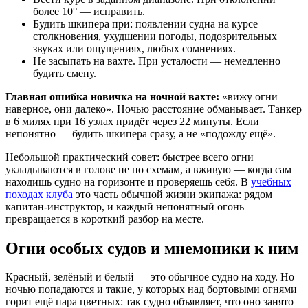
более 10° — исправить.
Будить шкипера при: появлении судна на курсе
столкновения, ухудшении погоды, подозрительных
звуках или ощущениях, любых сомнениях.
Не засыпать на вахте. При усталости — немедленно
будить смену.
Главная ошибка новичка на ночной вахте:
«вижу огни —
наверное, они далеко». Ночью расстояние обманывает. Танкер
в 6 милях при 16 узлах придёт через 22 минуты. Если
непонятно — будить шкипера сразу, а не «подожду ещё».
Небольшой практический совет: быстрее всего огни
укладываются в голове не по схемам, а вживую — когда сам
находишь судно на горизонте и проверяешь себя. В
учебных
походах клуба
это часть обычной жизни экипажа: рядом
капитан-инструктор, и каждый непонятный огонь
превращается в короткий разбор на месте.
Огни особых судов и мнемоники к ним
Красный, зелёный и белый — это обычное судно на ходу. Но
ночью попадаются и такие, у которых над бортовыми огнями
горит ещё пара цветных: так судно объявляет, что оно занято