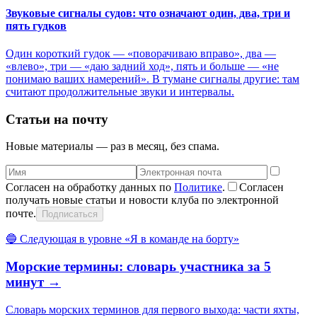
Звуковые сигналы судов: что означают один, два, три и
пять гудков
Один короткий гудок — «поворачиваю вправо», два —
«влево», три — «даю задний ход», пять и больше — «не
понимаю ваших намерений». В тумане сигналы другие: там
считают продолжительные звуки и интервалы.
Статьи на почту
Новые материалы — раз в месяц, без спама.
Согласен на обработку данных по
Политике
.
Согласен
получать новые статьи и новости клуба по электронной
почте.
Подписаться
🔵
Следующая в уровне «
Я в команде на борту
»
Морские термины: словарь участника за 5
минут
→
Словарь морских терминов для первого выхода: части яхты,