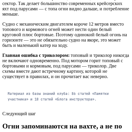
сектор. Так делает большинство современных крейсерских
яхт под парусами — с топа огни видно дальше, и потребление
меньше.
Судно с механическим двигателем короче 12 метров вместо
топового и кормового огней может нести один белый
круговой плюс бортовые. Поэтому одинокий белый огонь на
горизонте — это не обязательно судно на якоре, это может
быть и маленький катер на ходу.
Главная ошибка с триколором:
топовый и триколор никогда
не включают одновременно. Под мотором горит топовый с
бортовыми и кормовым, под парусами — триколор. Две
схемы вместе дают встречному картину, которой не
существует в правилах, и он прочитает вас неверно.
Материал из базы знаний клуба:
86
статей
«Памятки
участника» и
18
статей
«Блога инструктора».
Следующий шаг
Огни запоминаются на вахте, а не по