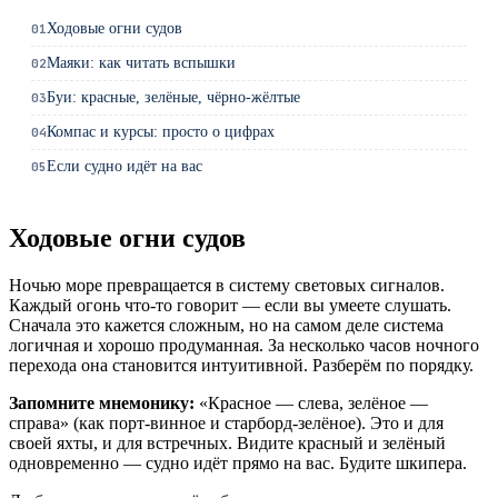
Ходовые огни судов
01
Маяки: как читать вспышки
02
Буи: красные, зелёные, чёрно-жёлтые
03
Компас и курсы: просто о цифрах
04
Если судно идёт на вас
05
Ходовые огни судов
Ночью море превращается в систему световых сигналов.
Каждый огонь что-то говорит — если вы умеете слушать.
Сначала это кажется сложным, но на самом деле система
логичная и хорошо продуманная. За несколько часов ночного
перехода она становится интуитивной. Разберём по порядку.
Запомните мнемонику:
«Красное — слева, зелёное —
справа» (как порт-винное и старборд-зелёное). Это и для
своей яхты, и для встречных. Видите красный и зелёный
одновременно — судно идёт прямо на вас. Будите шкипера.