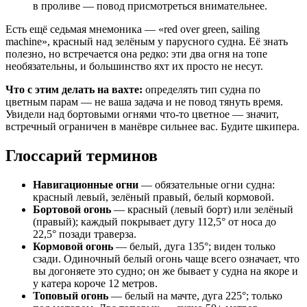
в проливе — повод присмотреться внимательнее.
Есть ещё седьмая мнемоника — «red over green, sailing
machine», красный над зелёным у парусного судна. Её знать
полезно, но встречается она редко: эти два огня на топе
необязательны, и большинство яхт их просто не несут.
Что с этим делать на вахте:
определять тип судна по
цветным парам — не ваша задача и не повод тянуть время.
Увидели над бортовыми огнями что-то цветное — значит,
встречный ограничен в манёвре сильнее вас. Будите шкипера.
Глоссарий терминов
Навигационные огни
— обязательные огни судна:
красный левый, зелёный правый, белый кормовой.
Бортовой огонь
— красный (левый борт) или зелёный
(правый); каждый покрывает дугу 112,5° от носа до
22,5° позади траверза.
Кормовой огонь
— белый, дуга 135°; виден только
сзади. Одиночный белый огонь чаще всего означает, что
вы догоняете это судно; он же бывает у судна на якоре и
у катера короче 12 метров.
Топовый огонь
— белый на мачте, дуга 225°; только