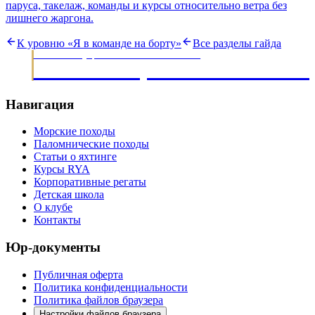
паруса, такелаж, команды и курсы относительно ветра без
лишнего жаргона.
К уровню «
Я в команде на борту
»
Все разделы гайда
МОРСКИЕ ЭКСПЕДИЦИИ · ОБУЧЕНИЕ ЯХТИНГУ С 2003
НАВИГАЦИОННЫЙ КЛУ
Навигация
Морские походы
Паломнические походы
Статьи о яхтинге
Курсы RYA
Корпоративные регаты
Детская школа
О клубе
Контакты
Юр-документы
Публичная оферта
Политика конфиденциальности
Политика файлов браузера
Настройки файлов браузера