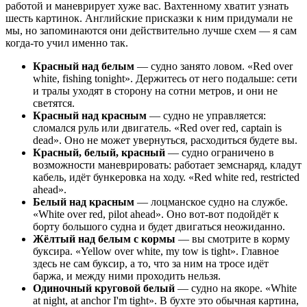
работой и маневрирует хуже вас. Вахтенному хватит узнать
шесть картинок. Английские присказки к ним придумали не
мы, но запоминаются они действительно лучше схем — я сам
когда-то учил именно так.
Красный над белым
— судно занято ловом. «Red over
white, fishing tonight». Держитесь от него подальше: сети
и тралы уходят в сторону на сотни метров, и они не
светятся.
Красный над красным
— судно не управляется:
сломался руль или двигатель. «Red over red, captain is
dead». Оно не может увернуться, расходиться будете вы.
Красный, белый, красный
— судно ограничено в
возможности маневрировать: работает земснаряд, кладут
кабель, идёт бункеровка на ходу. «Red white red, restricted
ahead».
Белый над красным
— лоцманское судно на службе.
«White over red, pilot ahead». Оно вот-вот подойдёт к
борту большого судна и будет двигаться неожиданно.
Жёлтый над белым с кормы
— вы смотрите в корму
буксира. «Yellow over white, my tow is tight». Главное
здесь не сам буксир, а то, что за ним на тросе идёт
баржа, и между ними проходить нельзя.
Одиночный круговой белый
— судно на якоре. «White
at night, at anchor I'm tight». В бухте это обычная картина,