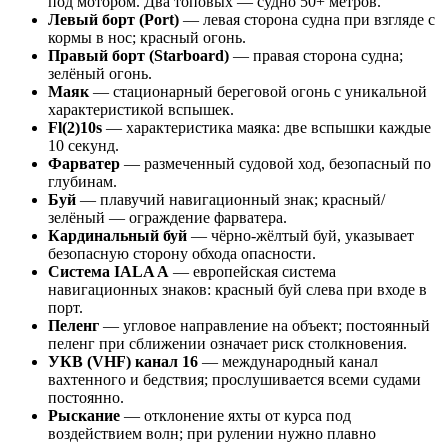
под мотором. Два топовых — судно 50+ метров.
Левый борт (Port)
— левая сторона судна при взгляде с
кормы в нос; красный огонь.
Правый борт (Starboard)
— правая сторона судна;
зелёный огонь.
Маяк
— стационарный береговой огонь с уникальной
характеристикой вспышек.
Fl(2)10s
— характеристика маяка: две вспышки каждые
10 секунд.
Фарватер
— размеченный судовой ход, безопасный по
глубинам.
Буй
— плавучий навигационный знак; красный/
зелёный — ограждение фарватера.
Кардинальный буй
— чёрно-жёлтый буй, указывает
безопасную сторону обхода опасности.
Система IALA A
— европейская система
навигационных знаков: красный буй слева при входе в
порт.
Пеленг
— угловое направление на объект; постоянный
пеленг при сближении означает риск столкновения.
УКВ (VHF) канал 16
— международный канал
вахтенного и бедствия; прослушивается всеми судами
постоянно.
Рыскание
— отклонение яхты от курса под
воздействием волн; при рулении нужно плавно