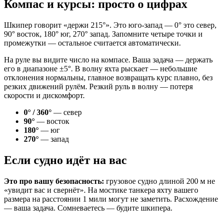
Компас и курсы: просто о цифрах
Шкипер говорит «держи 215°». Это юго-запад — 0° это север,
90° восток, 180° юг, 270° запад. Запомните четыре точки и
промежутки — остальное считается автоматически.
На руле вы видите число на компасе. Ваша задача — держать
его в диапазоне ±5°. В волну яхта рыскает — небольшие
отклонения нормальны, главное возвращать курс плавно, без
резких движений рулём. Резкий руль в волну — потеря
скорости и дискомфорт.
0° / 360°
— север
90°
— восток
180°
— юг
270°
— запад
Если судно идёт на вас
Это про вашу безопасность:
грузовое судно длиной 200 м не
«увидит вас и свернёт». На мостике танкера яхту вашего
размера на расстоянии 1 мили могут не заметить. Расхождение
— ваша задача. Сомневаетесь — будите шкипера.