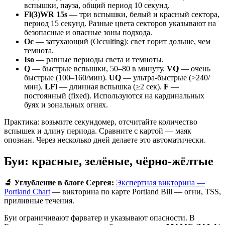
вспышки, пауза, общий период 10 секунд.
Fl(3)WR 15s
— три вспышки, белый и красный сектора,
период 15 секунд. Разные цвета секторов указывают на
безопасные и опасные зоны подхода.
Oc
— затухающий (Occulting): свет горит дольше, чем
темнота.
Iso
— равные периоды света и темноты.
Q
— быстрые вспышки, 50–80 в минуту.
VQ
— очень
быстрые (100–160/мин).
UQ
— ультра-быстрые (>240/
мин).
LFl
— длинная вспышка (≥2 сек).
F
—
постоянный (fixed). Используются на кардинальных
буях и зональных огнях.
Практика: возьмите секундомер, отсчитайте количество
вспышек и длину периода. Сравните с картой — маяк
опознан. Через несколько дней делаете это автоматически.
Буи: красные, зелёные, чёрно-жёлтые
🔬 Углубление в блоге Сергея:
Экспертная викторина —
Portland Chart
— викторина по карте Portland Bill — огни, TSS,
приливные течения.
Буи ограничивают фарватер и указывают опасности. В