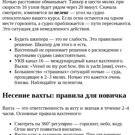
Ночью расстояние обманывает. Танкер в шести милях при
скорости 16 узлов будет рядом через 20 минут. Сначала
смотрите, изменяется ли
пеленг
— угол на судно
относительно вашего курса. Если огни остаются на одном
месте горизонта, а судно приближается — пути пересекаются.
Это ситуация для немедленного действия.
Будить шкипера — это не слабость. Это правильное
решение. Шкипер для этого и есть.
Вахтенный не принимает решения о расхождении с
крупными судами самостоятельно.
УКВ канал 16 — международный канал вахтенного.
Вызов: «Vessel on my port bow, this is yacht [имя], over».
Большинство «страшных» ситуаций ночью — суда,
проходящие в 2–3 милях. Ночью это кажется очень
близко. Наблюдайте за пеленгом.
Несение вахты: правила для новичка
Вахта — это ответственность за яхту и экипаж в течение 2–4
часов. Основные правила вахтенного:
Смотреть на 360° регулярно — горизонт, небо, воду.
Огни могут появиться внезапно.
Вести курс в заданном диапазоне. При отклонении