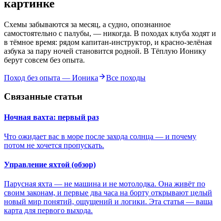
картинке
Схемы забываются за месяц, а судно, опознанное
самостоятельно с палубы, — никогда. В походах клуба ходят и
в тёмное время: рядом капитан-инструктор, и красно-зелёная
азбука за пару ночей становится родной. В Тёплую Ионику
берут совсем без опыта.
Поход без опыта — Ионика
Все походы
Связанные статьи
Ночная вахта: первый раз
Что ожидает вас в море после захода солнца — и почему
потом не хочется пропускать.
Управление яхтой (обзор)
Парусная яхта — не машина и не мотолодка. Она живёт по
своим законам, и первые два часа на борту открывают целый
новый мир понятий, ощущений и логики. Эта статья — ваша
карта для первого выхода.