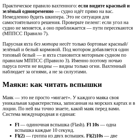
Практическое правило вахтенного:
если видите красный и
зелёный одновременно
— судно идёт прямо на вас.
Немедленно будить шкипера. Это не ситуация для
самостоятельного решения. Проверьте пеленг: если угол на
судно не меняется, а оно приближается — пути пересекаются
(МППСС Правило 7).
Парусная яхта
без мотора
несёт только бортовые красный/
зелёный и белый кормовой. Под мотором добавляется один
топовый белый — и яхта становится моторным судном по
правилам МППСС (Правило 3). Именно поэтому ночью
паруса почти не видны — видны только огни. Вахтенный
наблюдает за огнями, а не за силуэтами.
Маяки: как читать вспышки
Маяк — это не просто «мигает». У каждого маяка своя
уникальная характеристика, записанная на морских картах и в
лоции. По ней вы точно знаете, какой маяк перед вами.
Система международная и единая:
Fl
— одиночная вспышка (Flash).
Fl 10s
— одна
вспышка каждые 10 секунд.
Fl(2)
— группа из двух вспышек.
Fl(2)10s
— две