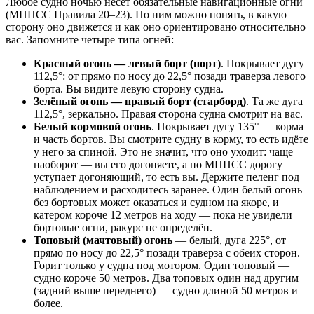
Любое судно ночью несёт обязательные навигационные огни
(МППСС Правила 20–23). По ним можно понять, в какую
сторону оно движется и как оно ориентировано относительно
вас. Запомните четыре типа огней:
Красный огонь — левый борт (порт)
. Покрывает дугу
112,5°: от прямо по носу до 22,5° позади траверза левого
борта. Вы видите левую сторону судна.
Зелёный огонь — правый борт (старборд)
. Та же дуга
112,5°, зеркально. Правая сторона судна смотрит на вас.
Белый кормовой огонь
. Покрывает дугу 135° — корма
и часть бортов. Вы смотрите судну в корму, то есть идёте
у него за спиной. Это не значит, что оно уходит: чаще
наоборот — вы его догоняете, а по МППСС дорогу
уступает догоняющий, то есть вы. Держите пеленг под
наблюдением и расходитесь заранее. Один белый огонь
без бортовых может оказаться и судном на якоре, и
катером короче 12 метров на ходу — пока не увидели
бортовые огни, ракурс не определён.
Топовый (мачтовый) огонь
— белый, дуга 225°, от
прямо по носу до 22,5° позади траверза с обеих сторон.
Горит только у судна под мотором. Один топовый —
судно короче 50 метров. Два топовых один над другим
(задний выше переднего) — судно длиной 50 метров и
более.