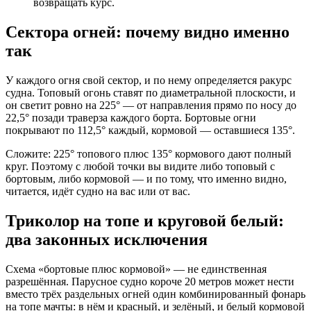
возвращать курс.
Сектора огней: почему видно именно
так
У каждого огня свой сектор, и по нему определяется ракурс
судна. Топовый огонь ставят по диаметральной плоскости, и
он светит ровно на 225° — от направления прямо по носу до
22,5° позади траверза каждого борта. Бортовые огни
покрывают по 112,5° каждый, кормовой — оставшиеся 135°.
Сложите: 225° топового плюс 135° кормового дают полный
круг. Поэтому с любой точки вы видите либо топовый с
бортовым, либо кормовой — и по тому, что именно видно,
читается, идёт судно на вас или от вас.
Триколор на топе и круговой белый:
два законных исключения
Схема «бортовые плюс кормовой» — не единственная
разрешённая. Парусное судно короче 20 метров может нести
вместо трёх раздельных огней один комбинированный фонарь
на топе мачты: в нём и красный, и зелёный, и белый кормовой