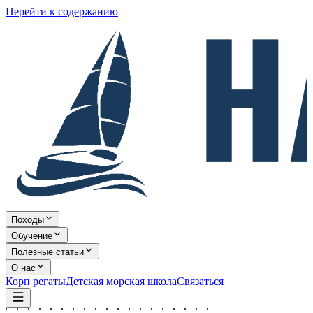
Перейти к содержанию
Походы
Обучение
Полезные статьи
О нас
Корп регаты
Детская морская школа
Связаться