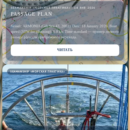
SEAMANSHIP «МОРСКАЯ ПРАКТИКА» · 18 ЯНВ 2026
PASSAGE PLAN
Vessel: ARMONIA (Gib Sea 43, 2003). Date: 18 January 2026. Boat
speed (STW for planning): 6.0 kn. Time standard — пример полного
passage plan для прибрежного перехода.
ЧИТАТЬ
SEAMANSHIP «МОРСКАЯ ПРАКТИКА»