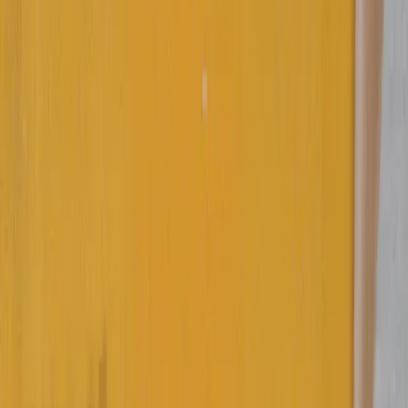
Главная
Блог
Намотка на винт: практические действия шкипера
🛟
SAFETY AND EMERGENCIES «Безопасность и
аварийные ситуации»
11 мар 2025
Намотка на винт: практические
действия шкипера
СЮ