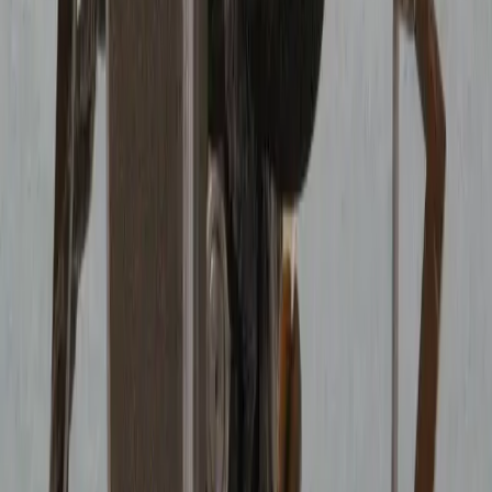
Нырять под корму можно только в полностью спокойной
воде. Даже небольшая волна заставляет корму двигаться
вверх-вниз, и лодка может ударить человека по голове. Такие
удары нередко заканчиваются потерей сознания или серьёзной
травмой. Безопасность при работе за бортом требует
абсолютного соблюдения правил — это прямая аналогия с
протоколом «человек за бортом».
Поэтому работать под кормой безопасно только когда лодка
неподвижна — например, в гавани или на якоре в абсолютно
стоячей воде. Двигатель должен быть полностью заглушен.
Если винт снимал дайвер
Если для очистки приходилось снимать винт, обязательно
попросите дайвера правильно посадить и затянуть его
обратно. После выхода внимательно следите за работой
двигателя. Появившаяся вибрация — первый признак того,
что винт плохо сел на конус или начинает откручиваться.
Следующий этап — потеря винта.
Проверка SailDrive
После сильной намотки обязательно проверьте масло в