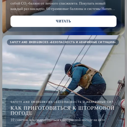
собой CO₂-баллон от личного спасжилета. Покупать новый
каждый раз накладно, 60-граммовые баллоны и системы Hammar
есть не у каждого шипчандлера. Рассказываю, что на этот счёт
написано в правилах ICAO и как мы возим баллоны уже больше
ЧИТАТЬ
десяти лет.
SAFETY AND EMERGENCIES «БЕЗОПАСНОСТЬ И АВАРИЙНЫЕ СИТУАЦИИ»
SAFETY AND EMERGENCIES «БЕЗОПАСНОСТЬ И АВАРИЙНЫЕ СИТУАЦИИ» · 21 СЕН 2023
КАК ПРИГОТОВИТЬСЯ К ШТОРМОВОЙ
ПОГОДЕ
10 советов, как подготовиться к штормовой погоде на яхте.