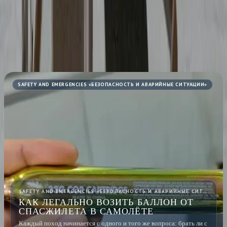
Согласен на обработку данных по
Политике
.
Согласен
получать новые статьи и новости клуба по электронной
почте.
Подписаться
Связанные статьи
SAFETY AND EMERGENCIES «БЕЗОПАСНОСТЬ И АВАРИЙНЫЕ СИТУАЦИИ»
SAFETY AND EMERGENCIES «БЕЗОПАСНОСТЬ И АВАРИЙНЫЕ СИТУАЦИИ» · 1 АВГ 2026
КАК ЛЕГАЛЬНО ВОЗИТЬ БАЛЛОН ОТ
СПАСЖИЛЕТА В САМОЛЁТЕ
Каждый поход начинается с одного и того же вопроса: брать ли с