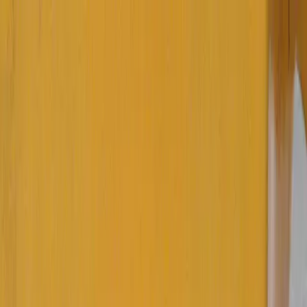
Перейти к содержанию
Походы
Обучение
Полезные статьи
О нас
Корп регаты
Детская морская школа
Связаться