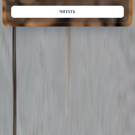
ЧИТАТЬ
Все статьи блога
Выбрать поход
МОРСКИЕ ЭКСПЕДИЦИИ · ОБУЧЕНИЕ ЯХТИНГУ С 2003
НАВИГАЦИОННЫЙ КЛУ
Навигация
Морские походы
Паломнические походы
Статьи о яхтинге
Курсы RYA
Корпоративные регаты
Детская школа
О клубе
Контакты
Юр-документы
Публичная оферта