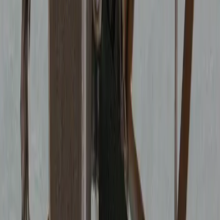
редукторе SailDrive. Если масло стало белым и похоже на
молочную эмульсию — в редуктор попала вода через
повреждённый сальник. В таком состоянии двигатель
использовать опасно. Допустимо только коротко дойти до
ближайшей гавани для ремонта. Подобные аварийные
ситуации на яхте требуют немедленной диагностики и
осторожного подхода к дальнейшему использованию
двигателя.
Материал из базы знаний клуба:
86
статей
«Памятки
участника» и
18
статей
«Блога инструктора».
Следующий шаг
Проверить себя в деле
Атлантические экспедиции — Ирландия и Исландия 2027:
настоящие мили для будущего Yachtmaster. Предзапись уже
открыта.
Экспедиции 2027
Путь к Yachtmaster