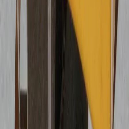
Навыки шкипера: первые действия при намотке
02
Попробуйте решить проблему без ныряния
03
Безопасность на яхте: работа под кормой
04
Если винт снимал дайвер
05
Намотка на винт — одна из самых распространённых
проблем у яхт. На пропеллер может попасть всё: рыболовные
сети, линии от ловушек, муринговые концы, собственные
швартовы, шкоты или даже тонкая леска. Вращающийся винт
буквально затягивает любой конец, который оказался в воде.
Среди аварийных ситуаций на яхте намотка на винт — одна
из наиболее частых.
Признаки намотки
Резкий удар, вибрация, падение оборотов или двигатель
внезапно глохнет. Главное правило — не давить газ. Чем
больше обороты, тем сильнее верёвка затягивается на валу.
Навыки шкипера: первые действия