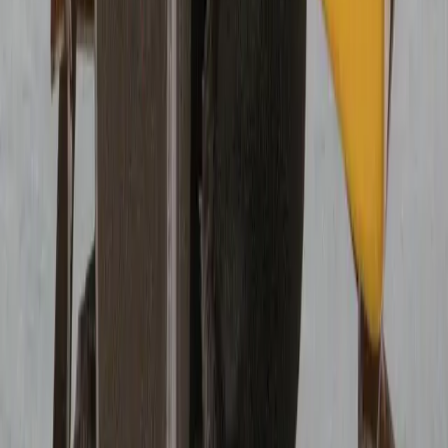
при намотке
Переведите двигатель на нейтраль. Иногда помогает короткий
импульс заднего хода на малых оборотах — намотка может
начать сходить. Навыки шкипера проявляются именно в
спокойной и последовательной реакции на подобные
проблемы с двигателем.
Если есть доступ к валу из моторного отсека, попробуйте
провернуть вал вручную в обратную сторону, пока кто-то
тянет свободный конец верёвки.
Попробуйте решить проблему без
ныряния
Часто верёвку можно достать багром. Практический способ —
закрепить острый нож на багре и перерезать намотку с транца
или купальной платформы.
Безопасность на яхте: работа под
кормой