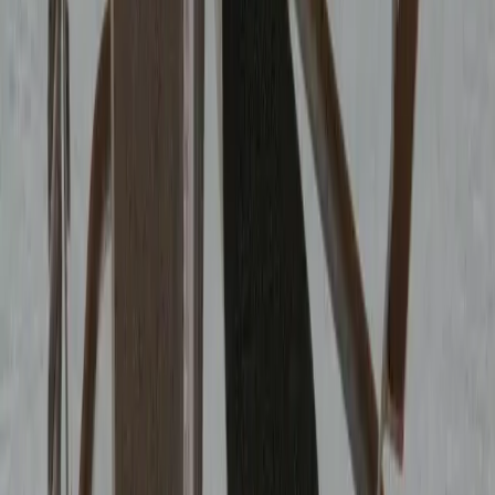
Следующий поход с опытным инструктором
Теория без практики — пустая трата времени
Один поход с инструктором даёт больше, чем год чтения.
Выберите маршрут.
Смотреть расписание
Морская школа
Автор
СЮ
Сергей Юркевич
RYA/MCA Yachtmaster
20 лет морской практики в Средиземноморье, Северной
Атлантике и категорийных водах.
Статьи на почту
Новые материалы — раз в месяц, без спама.