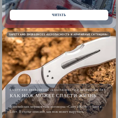
ЧИТАТЬ
SAFETY AND EMERGENCIES «БЕЗОПАСНОСТЬ И АВАРИЙНЫЕ СИТУАЦИИ»
SAFETY AND EMERGENCIES «БЕЗОПАСНОСТЬ И АВАРИЙНЫЕ СИТУАЦИИ» · 14 ДЕК 2022
КАК НОЖ МОЖЕТ СПАСТИ ЖИЗНЬ
У английских моряков есть поговорка «Carry a Knife — Save a
Life». В статье описано, как нож может выручить.