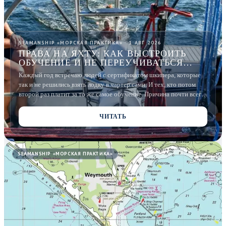
SEAMANSHIP «МОРСКАЯ ПРАКТИКА» · 1 АВГ 2026
ПРАВА НА ЯХТУ: КАК ВЫСТРОИТЬ
ОБУЧЕНИЕ И НЕ ПЕРЕУЧИВАТЬСЯ
ПОТОМ
Каждый год встречаю людей с сертификатом шкипера, которые
так и не решились взять лодку в чартер сами. И тех, кто потом
второй раз платит за то же самое обучение. Причина почти всегда
в порядке, в котором курсы проходили. Разбираю, как выстроить
путь, чтобы после сертификата вы действительно могли выйти в
ЧИТАТЬ
море.
SEAMANSHIP «МОРСКАЯ ПРАКТИКА»