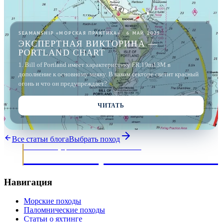
SEAMANSHIP «МОРСКАЯ ПРАКТИКА» · 6 МАЙ 2025
ЭКСПЕРТНАЯ ВИКТОРИНА —
PORTLAND CHART
1. Bill of Portland имеет характеристику FR.19m13M в
дополнение к основному маяку. В каком секторе светит красный
огонь и что он предупреждает?
ЧИТАТЬ
Все статьи блога
Выбрать поход
МОРСКИЕ ЭКСПЕДИЦИИ · ОБУЧЕНИЕ ЯХТИНГУ С 2003
НАВИГАЦИОННЫЙ КЛУ
Навигация
Морские походы
Паломнические походы
Статьи о яхтинге