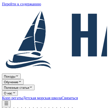
Перейти к содержанию
Походы
Обучение
Полезные статьи
О нас
Корп регаты
Детская морская школа
Связаться