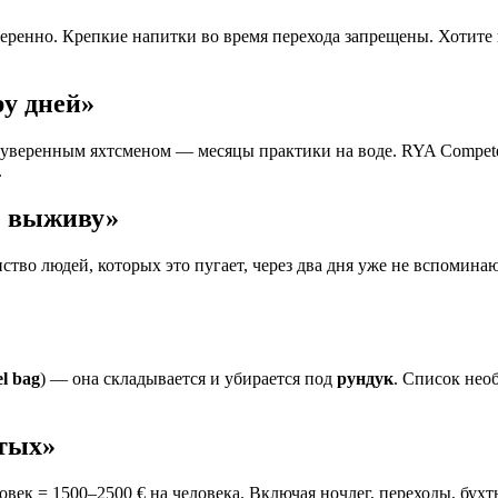
еренно. Крепкие напитки во время перехода запрещены. Хотите 
.
ру дней»
ь уверенным яхтсменом — месяцы практики на воде. RYA Compete
.
е выживу»
ство людей, которых это пугает, через два дня уже не вспомина
el bag
) — она складывается и убирается под
рундук
. Список необ
атых»
ловек = 1500–2500 € на человека. Включая ночлег, переходы, бух