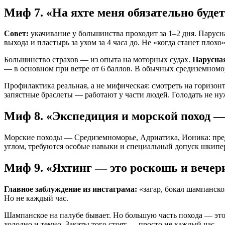
Миф 7. «На яхте меня обязательно буде
Совет:
укачивание у большинства проходит за 1–2 дня. Парусная
выхода и пластырь за ухом за 4 часа до. Не «когда станет плохо»
Большинство страхов — из опыта на моторных судах.
Парусная
— в основном при ветре от 6 баллов. В обычных средиземномо
Профилактика реальная, а не мифическая: смотреть на горизонт
запястные браслеты — работают у части людей. Голодать не н
Миф 8. «Экспедиция и морской поход — 
Морские походы — Средиземноморье, Адриатика, Ионика: пред
углом, требуются особые навыки и специальный допуск шкипе
Миф 9. «Яхтинг — это роскошь и вечер
Главное заблуждение из инстаграма:
«загар, бокал шампанског
Но не каждый час.
Шампанское на палубе бывает. Но большую часть похода — эт
холодно и темно. Закаты того стоят — просто не каждый час.