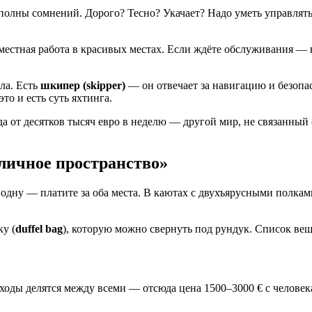
 полны сомнений. Дорого? Тесно? Укачает? Надо уметь управлят
вместная работа в красивых местах. Если ждёте обслуживания — 
ла. Есть
шкипер (skipper)
— он отвечает за навигацию и безопа
это и есть суть яхтинга.
 от десятков тысяч евро в неделю — другой мир, не связанный 
 личное пространство»
дну — платите за оба места. В каютах с двухъярусными полками
у (
duffel bag
), которую можно свернуть под рундук. Список ве
сходы делятся между всеми — отсюда цена 1500–3000 € с человек