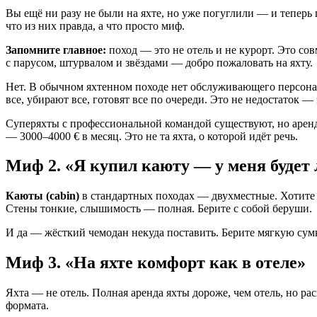
Вы ещё ни разу не были на яхте, но уже погуглили — и теперь
что из них правда, а что просто миф.
Запомните главное:
поход — это не отель и не курорт. Это со
с парусом, штурвалом и звёздами — добро пожаловать на яхту.
Нет. В обычном яхтенном походе нет обслуживающего персона
все, убирают все, готовят все по очереди. Это не недостаток — 
Суперяхты с профессиональной командой существуют, но аренда
— 3000–4000 € в месяц. Это не та яхта, о которой идёт речь.
Миф 2. «Я купил каюту — у меня будет
Каюты (cabin)
в стандартных походах — двухместные. Хотите о
Стены тонкие, слышимость — полная. Берите с собой беруши.
И да — жёсткий чемодан некуда поставить. Берите мягкую сумк
Миф 3. «На яхте комфорт как в отеле»
Яхта — не отель. Полная аренда яхты дороже, чем отель, но ра
формата.