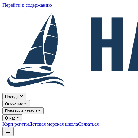
Перейти к содержанию
Походы
Обучение
Полезные статьи
О нас
Корп регаты
Детская морская школа
Связаться