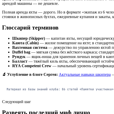
арендой машины — не дешевле.
Полная аренда яхты — дорого. Но в формате «экипаж из 6 чело
стоянки в живописных бухтах, ежедневные купания и закаты, к
Глоссарий терминов
Шкипер (Skipper)
— капитан яхты, несущий юридическую
Каюта (Cabin)
— жилое помещение на яхте; в стандартны
Вахтенная система
— дежурство по управлению яхтой по 
Duffel bag
— мягкая сумка без жёсткого каркаса; стандарт
Рундук
— ящик-ниша для хранения личных вещей в кают
Балласт
— тяжёлый киль яхты, обеспечивающий остойчив
RYA Competent Crew
— начальный уровень сертификаци
🔬 Углубление в блоге Сергея:
Актуальные навыки шкипера
—
Материал из базы знаний клуба:
86
статей
«Памятки участника
Следующий шаг
Развеять последний миф лично