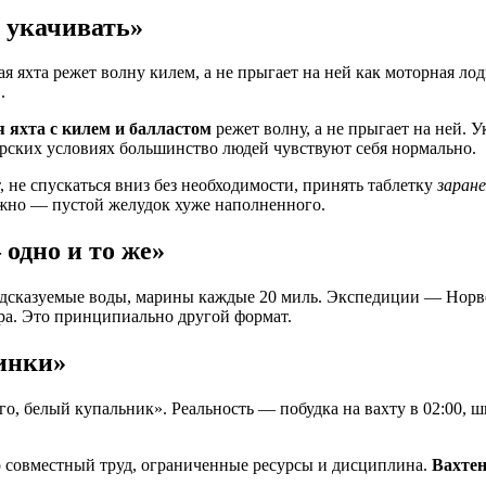
т укачивать»
 яхта режет волну килем, а не прыгает на ней как моторная лодк
.
 яхта с килем и балластом
режет волну, а не прыгает на ней. 
рских условиях большинство людей чувствуют себя нормально.
, не спускаться вниз без необходимости, принять таблетку
заране
ужно — пустой желудок хуже наполненного.
одно и то же»
сказуемые воды, марины каждые 20 миль. Экспедиции — Норвег
ра. Это принципиально другой формат.
инки»
о, белый купальник». Реальность — побудка на вахту в 02:00, шк
о совместный труд, ограниченные ресурсы и дисциплина.
Вахтен