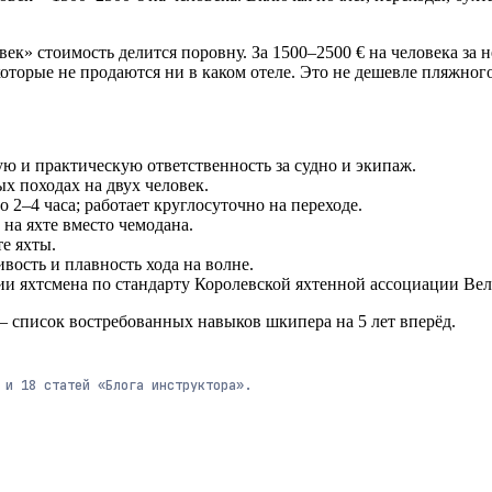
век» стоимость делится поровну. За 1500–2500 € на человека за
оторые не продаются ни в каком отеле. Это не дешевле пляжного
 и практическую ответственность за судно и экипаж.
х походах на двух человек.
2–4 часа; работает круглосуточно на переходе.
 на яхте вместо чемодана.
е яхты.
ость и плавность хода на волне.
и яхтсмена по стандарту Королевской яхтенной ассоциации Ве
 список востребованных навыков шкипера на 5 лет вперёд.
» и
18
статей
«Блога инструктора».