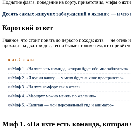
Поднятие флага, поведение на борту, приветствия, мифы о яхти
Десять самых живучих заблуждений о яхтинге — и что н
Короткий ответ
Главное, что стоит понять до первого похода: яхта — не отель
проходит за два-три дня; тесно бывает только тем, кто привёз 
В ЭТОЙ СТАТЬЕ
Миф 1. «На яхте есть команда, которая будет обо мне заботиться»
01
Миф 2. «Я купил каюту — у меня будет личное пространство»
02
Миф 3. «На яхте комфорт как в отеле»
03
Миф 4. «Маршрут можно менять по желанию»
04
Миф 5. «Капитан — мой персональный гид и аниматор»
05
Миф 1. «На яхте есть команда, которая 