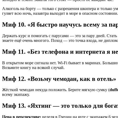
Алкоголь на борту — только с разрешения шкипера и только ум
гуляет всю ночь, назавтра выходит в море в опасном состоянии
Миф 10. «Я быстро научусь всему за па
Держать курс и помогать с парусами — это за пару дней. Стат
знаете ещё очень многого. Поход — это точка входа, не диплом
Миф 11. «Без телефона и интернета я н
В открытом море сигнала нет. Wi-Fi бывает в маринах. Большин
Возьмите книгу на всякий случай.
Миф 12. «Возьму чемодан, как в отель»
Жёсткий чемодан некуда положить. Берите мягкую сумку (
duff
всему экипажу.
Миф 13. «Яхтинг — это только для бог
Цена в перспективе:
неделя в Греции на яхте с экипажем 6 че