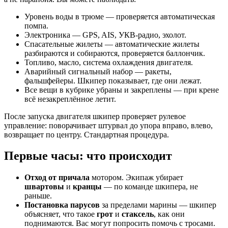
Уровень воды в трюме — проверяется автоматическая
помпа.
Электроника — GPS, AIS, УКВ-радио, эхолот.
Спасательные жилеты — автоматические жилеты
разбираются и собираются, проверяется баллончик.
Топливо, масло, система охлаждения двигателя.
Аварийный сигнальный набор — ракеты,
фальшфейеры. Шкипер показывает, где они лежат.
Все вещи в кубрике убраны и закреплены — при крене
всё незакреплённое летит.
После запуска двигателя шкипер проверяет рулевое
управление: поворачивает штурвал до упора вправо, влево,
возвращает по центру. Стандартная процедура.
Первые часы: что происходит
Отход от причала
мотором. Экипаж убирает
швартовы
и
кранцы
— по команде шкипера, не
раньше.
Постановка парусов
за пределами марины — шкипер
объясняет, что такое
грот
и
стаксель
, как они
поднимаются. Вас могут попросить помочь с тросами.