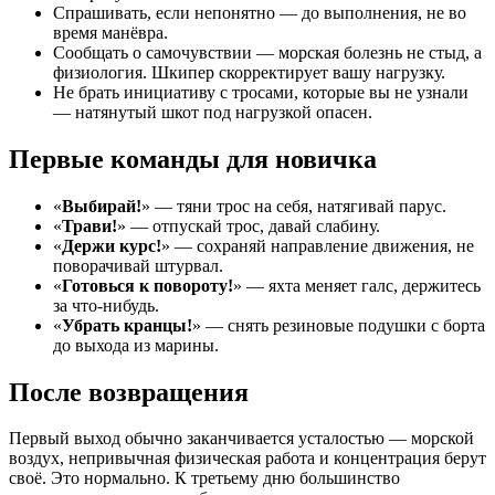
Спрашивать, если непонятно — до выполнения, не во
время манёвра.
Сообщать о самочувствии — морская болезнь не стыд, а
физиология. Шкипер скорректирует вашу нагрузку.
Не брать инициативу с тросами, которые вы не узнали
— натянутый шкот под нагрузкой опасен.
Первые команды для новичка
«
Выбирай!
» — тяни трос на себя, натягивай парус.
«
Трави!
» — отпускай трос, давай слабину.
«
Держи курс!
» — сохраняй направление движения, не
поворачивай штурвал.
«
Готовься к повороту!
» — яхта меняет галс, держитесь
за что-нибудь.
«
Убрать кранцы!
» — снять резиновые подушки с борта
до выхода из марины.
После возвращения
Первый выход обычно заканчивается усталостью — морской
воздух, непривычная физическая работа и концентрация берут
своё. Это нормально. К третьему дню большинство