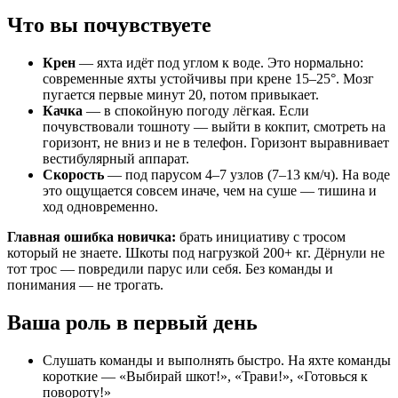
Что вы почувствуете
Крен
— яхта идёт под углом к воде. Это нормально:
современные яхты устойчивы при крене 15–25°. Мозг
пугается первые минут 20, потом привыкает.
Качка
— в спокойную погоду лёгкая. Если
почувствовали тошноту — выйти в кокпит, смотреть на
горизонт, не вниз и не в телефон. Горизонт выравнивает
вестибулярный аппарат.
Скорость
— под парусом 4–7 узлов (7–13 км/ч). На воде
это ощущается совсем иначе, чем на суше — тишина и
ход одновременно.
Главная ошибка новичка:
брать инициативу с тросом
который не знаете. Шкоты под нагрузкой 200+ кг. Дёрнули не
тот трос — повредили парус или себя. Без команды и
понимания — не трогать.
Ваша роль в первый день
Слушать команды и выполнять быстро. На яхте команды
короткие — «Выбирай шкот!», «Трави!», «Готовься к
повороту!»