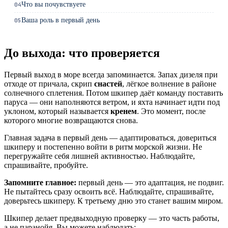
Что вы почувствуете
04
Ваша роль в первый день
05
До выхода: что проверяется
Первый выход в море всегда запоминается. Запах дизеля при
отходе от причала, скрип
снастей
, лёгкое волнение в районе
солнечного сплетения. Потом шкипер даёт команду поставить
паруса — они наполняются ветром, и яхта начинает идти под
уклоном, который называется
кренем
. Это момент, после
которого многие возвращаются снова.
Главная задача в первый день — адаптироваться, довериться
шкиперу и постепенно войти в ритм морской жизни. Не
перегружайте себя лишней активностью. Наблюдайте,
спрашивайте, пробуйте.
Запомните главное:
первый день — это адаптация, не подвиг.
Не пытайтесь сразу освоить всё. Наблюдайте, спрашивайте,
доверьтесь шкиперу. К третьему дню это станет вашим миром.
Шкипер делает предвыходную проверку — это часть работы,
а не паранойя. Вы можете наблюдать: