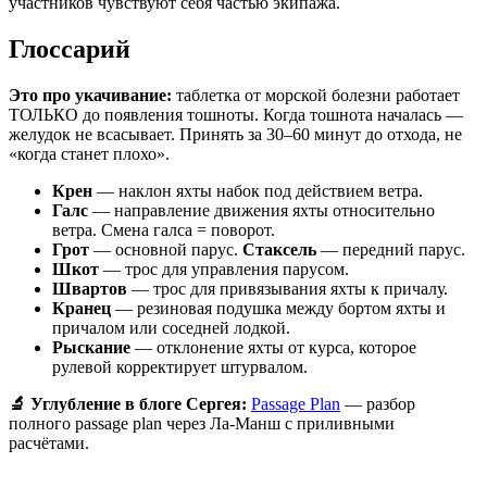
участников чувствуют себя частью экипажа.
Глоссарий
Это про укачивание:
таблетка от морской болезни работает
ТОЛЬКО до появления тошноты. Когда тошнота началась —
желудок не всасывает. Принять за 30–60 минут до отхода, не
«когда станет плохо».
Крен
— наклон яхты набок под действием ветра.
Галс
— направление движения яхты относительно
ветра. Смена галса = поворот.
Грот
— основной парус.
Стаксель
— передний парус.
Шкот
— трос для управления парусом.
Швартов
— трос для привязывания яхты к причалу.
Кранец
— резиновая подушка между бортом яхты и
причалом или соседней лодкой.
Рыскание
— отклонение яхты от курса, которое
рулевой корректирует штурвалом.
🔬 Углубление в блоге Сергея:
Passage Plan
— разбор
полного passage plan через Ла-Манш с приливными
расчётами.