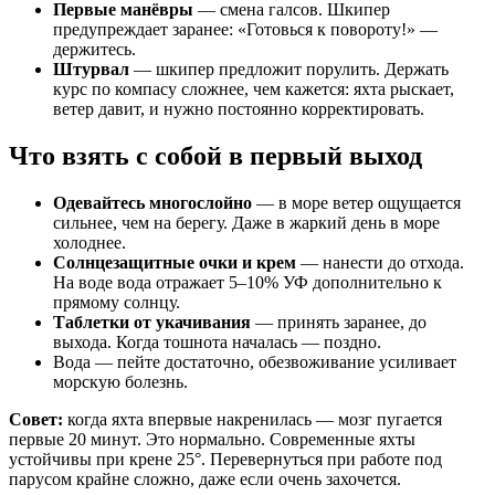
Первые манёвры
— смена галсов. Шкипер
предупреждает заранее: «Готовься к повороту!» —
держитесь.
Штурвал
— шкипер предложит порулить. Держать
курс по компасу сложнее, чем кажется: яхта рыскает,
ветер давит, и нужно постоянно корректировать.
Что взять с собой в первый выход
Одевайтесь многослойно
— в море ветер ощущается
сильнее, чем на берегу. Даже в жаркий день в море
холоднее.
Солнцезащитные очки и крем
— нанести до отхода.
На воде вода отражает 5–10% УФ дополнительно к
прямому солнцу.
Таблетки от укачивания
— принять заранее, до
выхода. Когда тошнота началась — поздно.
Вода — пейте достаточно, обезвоживание усиливает
морскую болезнь.
Совет:
когда яхта впервые накренилась — мозг пугается
первые 20 минут. Это нормально. Современные яхты
устойчивы при крене 25°. Перевернуться при работе под
парусом крайне сложно, даже если очень захочется.