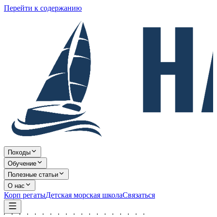
Перейти к содержанию
Походы
Обучение
Полезные статьи
О нас
Корп регаты
Детская морская школа
Связаться