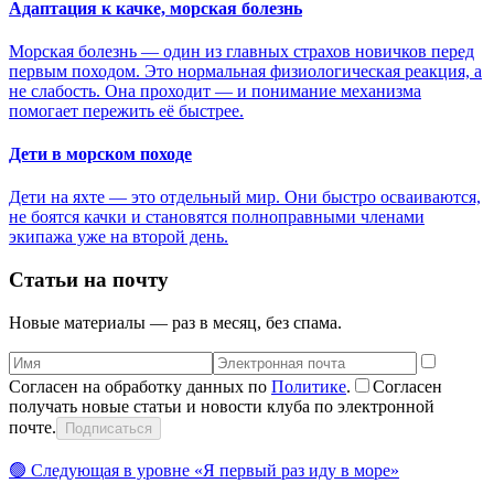
Адаптация к качке, морская болезнь
Морская болезнь — один из главных страхов новичков перед
первым походом. Это нормальная физиологическая реакция, а
не слабость. Она проходит — и понимание механизма
помогает пережить её быстрее.
Дети в морском походе
Дети на яхте — это отдельный мир. Они быстро осваиваются,
не боятся качки и становятся полноправными членами
экипажа уже на второй день.
Статьи на почту
Новые материалы — раз в месяц, без спама.
Согласен на обработку данных по
Политике
.
Согласен
получать новые статьи и новости клуба по электронной
почте.
Подписаться
🟢
Следующая в уровне «
Я первый раз иду в море
»