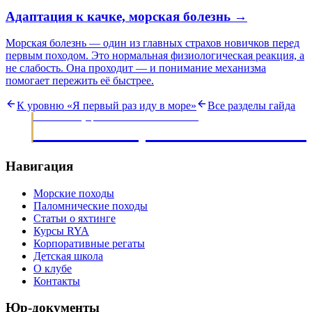
Адаптация к качке, морская болезнь
→
Морская болезнь — один из главных страхов новичков перед
первым походом. Это нормальная физиологическая реакция, а
не слабость. Она проходит — и понимание механизма
помогает пережить её быстрее.
К уровню «
Я первый раз иду в море
»
Все разделы гайда
МОРСКИЕ ЭКСПЕДИЦИИ · ОБУЧЕНИЕ ЯХТИНГУ С 2003
НАВИГАЦИОННЫЙ КЛУ
Навигация
Морские походы
Паломнические походы
Статьи о яхтинге
Курсы RYA
Корпоративные регаты
Детская школа
О клубе
Контакты
Юр-документы