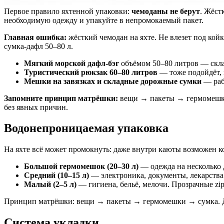
Первое правило яхтенной упаковки:
чемоданы не берут
. Жёст
необходимую одежду и упакуйте в непромокаемый пакет.
Главная ошибка:
жёсткий чемодан на яхте. Не влезет под койк
сумка-дафл 50–80 л.
Мягкий морской дафл-бэг
объёмом 50–80 литров — скла
Туристический рюкзак 60–80 литров
— тоже подойдёт, 
Мешки на завязках и складные дорожные сумки
— рабо
Запомните принцип матрёшки:
вещи → пакеты → гермомешки 
без явных причин.
Водонепроницаемая упаковка
На яхте всё может промокнуть: даже внутри каюты возможен к
Большой гермомешок (20–30 л)
— одежда на несколько 
Средний (10–15 л)
— электроника, документы, лекарства
Малый (2–5 л)
— гигиена, бельё, мелочи. Прозрачные zi
Принцип матрёшки: вещи → пакеты → гермомешки → сумка. Д
Система укладки