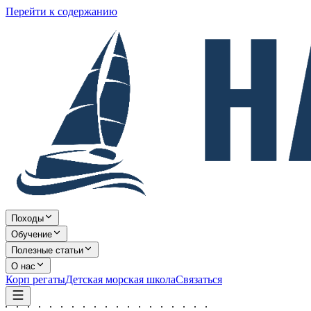
Перейти к содержанию
Походы
Обучение
Полезные статьи
О нас
Корп регаты
Детская морская школа
Связаться