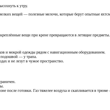
ысохнуть к утру.
 мелких вещей — полезные мелочи, которые берут опытные яхтс
езакреплённые вещи при крене превращаются в летящие предметы.
ов и мокрой одежды рядом с навигационным оборудованием.
й подошвой — у трапа.
ах и не лезут в чужое пространство.
граничен.
ты.
оне после готовки. Газ тяжелее воздуха и скапливается в трюме