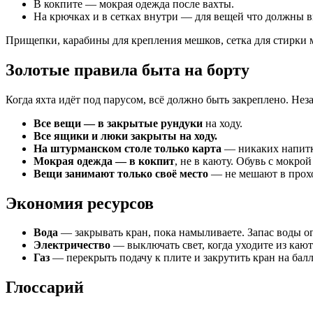
В кокпите — мокрая одежда после вахты.
На крючках и в сетках внутри — для вещей что должны в
Прищепки, карабины для крепления мешков, сетка для стирки
Золотые правила быта на борту
Когда яхта идёт под парусом, всё должно быть закреплено. Н
Все вещи — в закрытые рундуки
на ходу.
Все ящики и люки закрыты на ходу.
На штурманском столе только карта
— никаких напитк
Мокрая одежда — в кокпит
, не в каюту. Обувь с мокро
Вещи занимают только своё место
— не мешают в проход
Экономия ресурсов
Вода
— закрывать кран, пока намыливаете. Запас воды о
Электричество
— выключать свет, когда уходите из каю
Газ
— перекрыть подачу к плите и закрутить кран на балл
Глоссарий