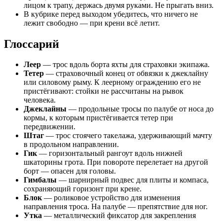
лицом к трапу, держась двумя руками. Не прыгать вниз.
В кубрике перед выходом убедитесь, что ничего не
лежит свободно — при крени всё летит.
Глоссарий
Леер
— трос вдоль борта яхты для страховки экипажа.
Тетер
— страховочный конец от обвязки к джеклайну
или силовому рыму. К леерному ограждению его не
пристёгивают: стойки не рассчитаны на рывок
человека.
Джеклайны
— продольные тросы по палубе от носа до
кормы, к которым пристёгивается тетер при
передвижении.
Штаг
— трос стоячего такелажа, удерживающий мачту
в продольном направлении.
Гик
— горизонтальный рангоут вдоль нижней
шкаторины грота. При повороте перелетает на другой
борт — опасен для головы.
Гимбалы
— шарнирный подвес для плиты и компаса,
сохраняющий горизонт при крене.
Блок
— роликовое устройство для изменения
направления троса. На палубе — препятствие для ног.
Утка
— металлический фиксатор для закрепления