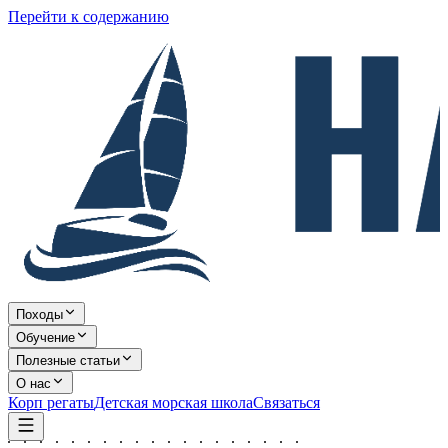
Перейти к содержанию
Походы
Обучение
Полезные статьи
О нас
Корп регаты
Детская морская школа
Связаться