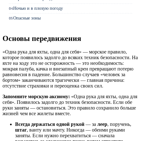
Ночью и в плохую погоду
04
Опасные зоны
05
Основы передвижения
«Одна рука для яхты, одна для себя» — морское правило,
которое появилось задолго до всяких техник безопасности. На
яхте на ходу это не осторожность — это необходимость:
мокрая палуба, качка и внезапный крен превращают потерю
равновесия в падение. Большинство случаев «человек за
бортом» заканчиваются трагически — главная причина:
отсутствие страховки и переоценка своих сил.
Запомните морскую аксиому:
«Одна рука для яхты, одна для
себя». Появилось задолго до техник безопасности. Если обе
руки заняты — остановиться. Это правило сохранило больше
жизней чем все жилеты вместе.
Всегда держаться одной рукой
— за
леер
, поручень,
штаг
, ванту или мачту. Никогда — обеими руками
заняты. Если нужно перехватиться — сначала