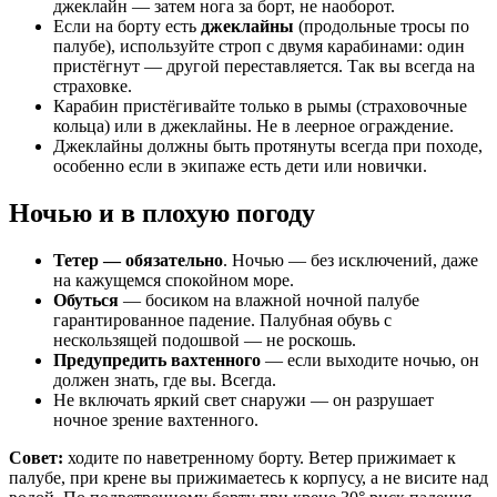
джеклайн — затем нога за борт, не наоборот.
Если на борту есть
джеклайны
(продольные тросы по
палубе), используйте строп с двумя карабинами: один
пристёгнут — другой переставляется. Так вы всегда на
страховке.
Карабин пристёгивайте только в рымы (страховочные
кольца) или в джеклайны. Не в леерное ограждение.
Джеклайны должны быть протянуты всегда при походе,
особенно если в экипаже есть дети или новички.
Ночью и в плохую погоду
Тетер — обязательно
. Ночью — без исключений, даже
на кажущемся спокойном море.
Обуться
— босиком на влажной ночной палубе
гарантированное падение. Палубная обувь с
нескользящей подошвой — не роскошь.
Предупредить вахтенного
— если выходите ночью, он
должен знать, где вы. Всегда.
Не включать яркий свет снаружи — он разрушает
ночное зрение вахтенного.
Совет:
ходите по наветренному борту. Ветер прижимает к
палубе, при крене вы прижимаетесь к корпусу, а не висите над