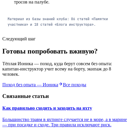
тросов на палубе.
Материал из базы знаний клуба:
86
статей
«Памятки
участника» и
18
статей
«Блога инструктора».
Следующий шаг
Готовы попробовать вживую?
Тёплая Ионика — поход, куда берут совсем без опыта:
капитан-инструктор учит всему на борту, экипаж до 8
человек.
Поход без опыта — Ионика
Все походы
Связанные статьи
Как правильно сходить и заходить на яхту
Большинство травм в яхтинге случается не в море, а в марине
— при посадке и сходе. Три правила исключают риск.