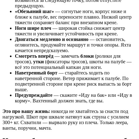
возьмитесь за следующую точку, потом отпустите
предыдущую.
«Обезьяний шаг»
— согнутые ноги, корпус ниже и
ближе к палубе, вес переносите плавно. Низкий центр
тяжести сохраняет баланс при внезапном крене.
Ноги шире плеч
— широкая стойка снижает центр
тяжести и увеличивает устойчивость при крене.
Двигаться медленно и осознанно
— остановитесь,
оглянитесь, продумайте маршрут и точки опоры. Яхта
качается непредсказуемо.
Смотреть вперёд
— замечать
блоки
(ролики для
тросов),
утки
(фиксаторы тросов), шкоты на палубе —
всё это потенциальный капкан для ноги.
Наветренный борт
— старайтесь ходить по
наветренной стороне. Ветер прижимает к палубе. По
подветренной стороне при крене риск выпасть за борт
выше.
Предупреждайте
— скажите «Иду на бак» или «Иду в
корму». Вахтенный должен знать, где вы.
Это про вашу жизнь:
никогда не хватайтесь за снасти под
нагрузкой. Шкот при шквале натянут как струна с усилием
300+ кг. Схватили — вырвало руку из плеча. Только леера,
ванты, поручни, мачта.