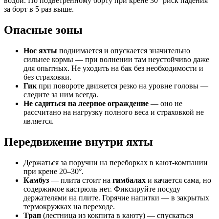
водой. По подветренному борту при крене 30° риск падения
за борт в 5 раз выше.
Опасные зоны
Нос яхты
поднимается и опускается значительно
сильнее кормы — при волнении там неустойчиво даже
для опытных. Не уходить на бак без необходимости и
без страховки.
Гик
при повороте движется резко на уровне головы —
следите за ним всегда.
Не садиться на леерное ограждение
— оно не
рассчитано на нагрузку полного веса и страховкой не
является.
Передвижение внутри яхты
Держаться за поручни на переборках в кают-компании
при крене 20–30°.
Камбуз
— плита стоит на
гимбалах
и качается сама, но
содержимое кастрюль нет. Фиксируйте посуду
держателями на плите. Горячие напитки — в закрытых
термокружках на переходе.
Трап
(лестница из кокпита в каюту) — спускаться