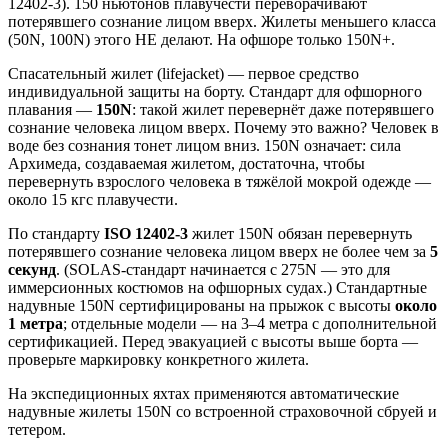
12402-3). 150 ньютонов плавучести переворачивают
потерявшего сознание лицом вверх. Жилеты меньшего класса
(50N, 100N) этого НЕ делают. На офшоре только 150N+.
Спасательный жилет (lifejacket) — первое средство
индивидуальной защиты на борту. Стандарт для офшорного
плавания —
150N
: такой жилет перевернёт даже потерявшего
сознание человека лицом вверх. Почему это важно? Человек в
воде без сознания тонет лицом вниз. 150N означает: сила
Архимеда, создаваемая жилетом, достаточна, чтобы
перевернуть взрослого человека в тяжёлой мокрой одежде —
около 15 кгс плавучести.
По стандарту
ISO 12402-3
жилет 150N обязан перевернуть
потерявшего сознание человека лицом вверх не более чем за
5
секунд
. (SOLAS-стандарт начинается с 275N — это для
иммерсионных костюмов на офшорных судах.) Стандартные
надувные 150N сертифицированы на прыжок с высоты
около
1 метра
; отдельные модели — на 3–4 метра с дополнительной
сертификацией. Перед эвакуацией с высоты выше борта —
проверьте маркировку конкретного жилета.
На экспедиционных яхтах применяются автоматические
надувные жилеты 150N со встроенной страховочной сбруей и
тетером.