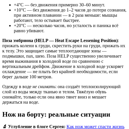
+4°С — без движения примерно 30–60 минут.
+10°С — без движения до 1–2 часов до потери сознания,
при активном плавании — в 2 раза меньше: мышцы
работают, тело остывает быстрее.
+20°С — несколько часов, но усталость и паника всё
равно убивают.
Поза эмбриона (HELP — Heat Escape Lessening Position)
:
прижать колени к груди, скрестить руки на груди, прижать их
к телу. Это защищает самые теплоотдающие зоны —
подмышки, пах, шею. Поза HELP существенно увеличивает
время выживания в холодной воде по сравнению с
вертикальным дрейфом. Движение в холодной воде ускоряет
охлаждение — не плыть без крайней необходимости, если
берег дальше 100 метров.
Одежду в воде
не снимать
: она создаёт теплоизолирующий
слой из воды между тканью и телом. Тяжёлую обувь
снимайте, только если она явно тянет вниз и мешает
держаться на воде.
Нож на борту: реальные ситуации
🔬 Углубление в блоге Сергея:
Как нож может спасти жизнь