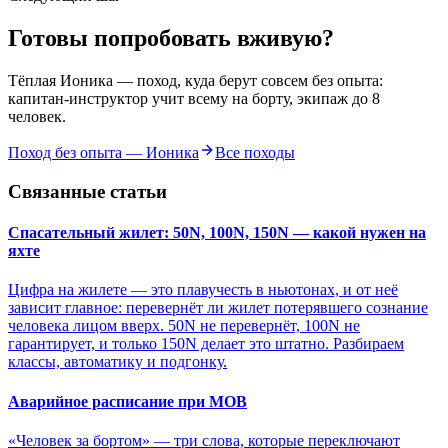
Готовы попробовать вживую?
Тёплая Ионика — поход, куда берут совсем без опыта:
капитан-инструктор учит всему на борту, экипаж до 8
человек.
Поход без опыта — Ионика
Все походы
Связанные статьи
Спасательный жилет: 50N, 100N, 150N — какой нужен на
яхте
Цифра на жилете — это плавучесть в ньютонах, и от неё
зависит главное: перевернёт ли жилет потерявшего сознание
человека лицом вверх. 50N не перевернёт, 100N не
гарантирует, и только 150N делает это штатно. Разбираем
классы, автоматику и подгонку.
Аварийное расписание при MOB
«Человек за бортом» — три слова, которые переключают