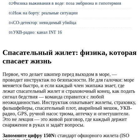
Физика выживания в воде: поза эмбриона и гипотермия
02
Нож на борту: реальные ситуации
03
СО-детектор: невидимый убийца
04
УКВ-радио: канал INT 16
05
Спасательный жилет: физика, которая
спасает жизнь
Первое, что делает шкипер перед выходом в море, —
проводит инструктаж по безопасности. Не для галочки: море
меняется быстро, и если каждый член экипажа знает, где
лежат спасательный жилет и страховочный конец, как подать
сигнал бедствия — команда справится с любой
неожиданностью. Инструктаж охватывает жилеты, страховку,
фальшфейеры, спасательный плот, аварийный мешок, УКВ-
радио, GPS, ручной насос трюма, аптечку и огнетушители.
Это не лекция — это живой разговор, где каждый держит
снаряжение в руках и задаёт вопросы.
Запомните цифру 150N:
стандарт офшорного жилета (ISO