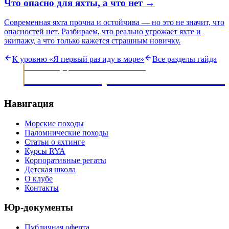
Что опасно для яхты, а что нет
→
Современная яхта прочна и остойчива — но это не значит, что
опасностей нет. Разбираем, что реально угрожает яхте и
экипажу, а что только кажется страшным новичку.
К уровню «
Я первый раз иду в море
»
Все разделы гайда
МОРСКИЕ ЭКСПЕДИЦИИ · ОБУЧЕНИЕ ЯХТИНГУ С 2003
НАВИГАЦИОННЫЙ КЛУ
Навигация
Морские походы
Паломнические походы
Статьи о яхтинге
Курсы RYA
Корпоративные регаты
Детская школа
О клубе
Контакты
Юр-документы
Публичная оферта