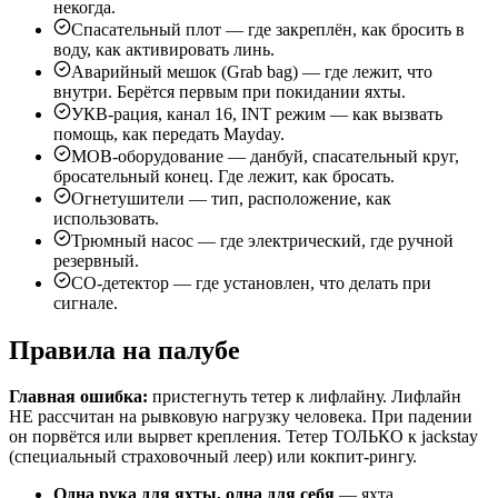
некогда.
Спасательный плот — где закреплён, как бросить в
воду, как активировать линь.
Аварийный мешок (Grab bag) — где лежит, что
внутри. Берётся первым при покидании яхты.
УКВ-рация, канал 16, INT режим — как вызвать
помощь, как передать Mayday.
MOB-оборудование — данбуй, спасательный круг,
бросательный конец. Где лежит, как бросать.
Огнетушители — тип, расположение, как
использовать.
Трюмный насос — где электрический, где ручной
резервный.
СО-детектор — где установлен, что делать при
сигнале.
Правила на палубе
Главная ошибка:
пристегнуть тетер к лифлайну. Лифлайн
НЕ рассчитан на рывковую нагрузку человека. При падении
он порвётся или вырвет крепления. Тетер ТОЛЬКО к jackstay
(специальный страховочный леер) или кокпит-рингу.
Одна рука для яхты, одна для себя
— яхта