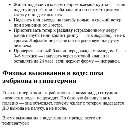
Жилет надевается
поверх
непромокаемой куртки — если
надеть под неё, при срабатывании он сожмёт грудную
клетку и не даст дышать.
Надевать при выходе на палубу ночью, в свежий ветер,
при волнении от 1 метра.
Пристёгивать тетер к
jackstay
(страховочному лееру
вдоль палубы) или кокпит-рингу —
не к лифлайну
и не к
тросам. Лифлайн не рассчитан на рывковую нагрузку
человека.
Проверять газовый баллон перед каждым выходом. Раз в
3–6 месяцев — надувать через ротовой клапан и
оставлять на 24 часа: если держит форму — исправен.
Физика выживания в воде: поза
эмбриона и гипотермия
Если шкипер и экипаж работают как команда, до ситуации
«человек в воде» не доходит. Но базовую физику знать
полезно — она объясняет, почему жилет с тетером надевается
ДО выхода на палубу, а не после.
Время выживания в воде зависит прежде всего от
температуры: