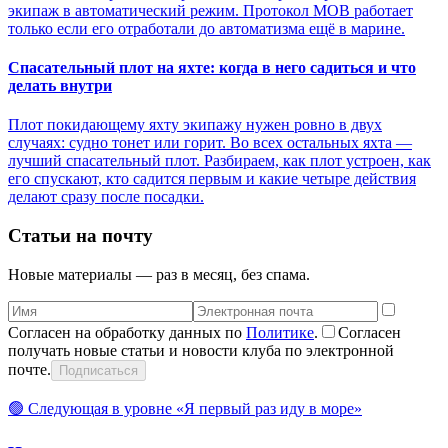
экипаж в автоматический режим. Протокол MOB работает
только если его отработали до автоматизма ещё в марине.
Спасательный плот на яхте: когда в него садиться и что
делать внутри
Плот покидающему яхту экипажу нужен ровно в двух
случаях: судно тонет или горит. Во всех остальных яхта —
лучший спасательный плот. Разбираем, как плот устроен, как
его спускают, кто садится первым и какие четыре действия
делают сразу после посадки.
Статьи на почту
Новые материалы — раз в месяц, без спама.
Согласен на обработку данных по
Политике
.
Согласен
получать новые статьи и новости клуба по электронной
почте.
Подписаться
🟢
Следующая в уровне «
Я первый раз иду в море
»