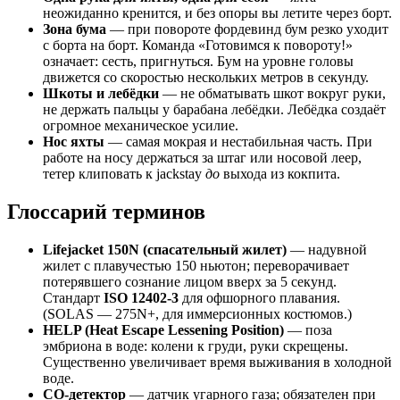
неожиданно кренится, и без опоры вы летите через борт.
Зона бума
— при повороте фордевинд бум резко уходит
с борта на борт. Команда «Готовимся к повороту!»
означает: сесть, пригнуться. Бум на уровне головы
движется со скоростью нескольких метров в секунду.
Шкоты и лебёдки
— не обматывать шкот вокруг руки,
не держать пальцы у барабана лебёдки. Лебёдка создаёт
огромное механическое усилие.
Нос яхты
— самая мокрая и нестабильная часть. При
работе на носу держаться за штаг или носовой леер,
тетер клиповать к jackstay
до
выхода из кокпита.
Глоссарий терминов
Lifejacket 150N (спасательный жилет)
— надувной
жилет с плавучестью 150 ньютон; переворачивает
потерявшего сознание лицом вверх за 5 секунд.
Стандарт
ISO 12402-3
для офшорного плавания.
(SOLAS — 275N+, для иммерсионных костюмов.)
HELP (Heat Escape Lessening Position)
— поза
эмбриона в воде: колени к груди, руки скрещены.
Существенно увеличивает время выживания в холодной
воде.
CO-детектор
— датчик угарного газа; обязателен при