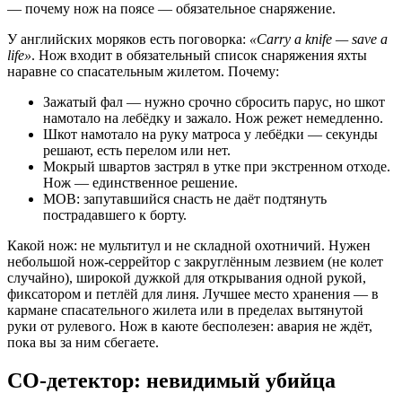
— почему нож на поясе — обязательное снаряжение.
У английских моряков есть поговорка:
«Carry a knife — save a
life»
. Нож входит в обязательный список снаряжения яхты
наравне со спасательным жилетом. Почему:
Зажатый фал — нужно срочно сбросить парус, но шкот
намотало на лебёдку и зажало. Нож режет немедленно.
Шкот намотало на руку матроса у лебёдки — секунды
решают, есть перелом или нет.
Мокрый швартов застрял в утке при экстренном отходе.
Нож — единственное решение.
MOB: запутавшийся снасть не даёт подтянуть
пострадавшего к борту.
Какой нож: не мультитул и не складной охотничий. Нужен
небольшой нож-серрейтор с закруглённым лезвием (не колет
случайно), широкой дужкой для открывания одной рукой,
фиксатором и петлёй для линя. Лучшее место хранения — в
кармане спасательного жилета или в пределах вытянутой
руки от рулевого. Нож в каюте бесполезен: авария не ждёт,
пока вы за ним сбегаете.
СО-детектор: невидимый убийца