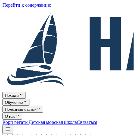
Перейти к содержанию
Походы
Обучение
Полезные статьи
О нас
Корп регаты
Детская морская школа
Связаться