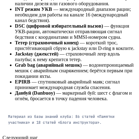
наличии дизеля или газового оборудования.
INT режим УКВ
— международный диапазон рации;
необходим для работы на канале 16 (международный
канал бедствия).
DSC (цифровой избирательный вызов)
— функция
УКВ-рации, автоматически отправляющая сигнал
бедствия с координатами и MMSI-номером судна.
Тетер (страховочный конец)
— короткий трос,
пристёгивающий сбрую к jackstay или D-ring в кокпите.
Jackstay (джекстей)
— страховочный леер вдоль
палубы; к нему крепится тетер.
Grab bag (аварийный мешок)
— водонепроницаемый
мешок с аварийным снаряжением; берётся первым при
покидании яхты.
EPIRB
— спутниковый аварийный маяк; сигнал
принимает международная служба спасения.
Данбуй (Danbuoy)
— маркерный буй: шест с флагом и
огнём, бросается в точку падения человека.
Материал из базы знаний клуба:
86
статей
«Памятки
участника» и
18
статей
«Блога инструктора».
Следующий шаг