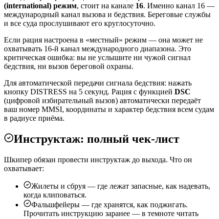
(international) режим
, стоит на канале
16
. Именно канал 16 —
международный канал вызова и бедствия. Береговые службы
и все суда прослушивают его круглосуточно.
Если рация настроена в «местный» режим — она может не
охватывать 16-й канал международного диапазона. Это
критическая ошибка: вы не услышите ни чужой сигнал
бедствия, ни вызов береговой охраны.
Для автоматической передачи сигнала бедствия: нажать
кнопку DISTRESS на 5 секунд. Рация с функцией
DSC
(цифровой избирательный вызов) автоматически передаёт
ваш номер MMSI, координаты и характер бедствия всем судам
в радиусе приёма.
Инструктаж: полный чек-лист
Шкипер обязан провести инструктаж до выхода. Что он
охватывает:
Жилеты и сбруя — где лежат запасные, как надевать,
когда клиповаться.
Фальшфейеры — где хранятся, как поджигать.
Прочитать инструкцию заранее — в темноте читать