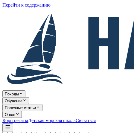
Перейти к содержанию
Походы
Обучение
Полезные статьи
О нас
Корп регаты
Детская морская школа
Связаться