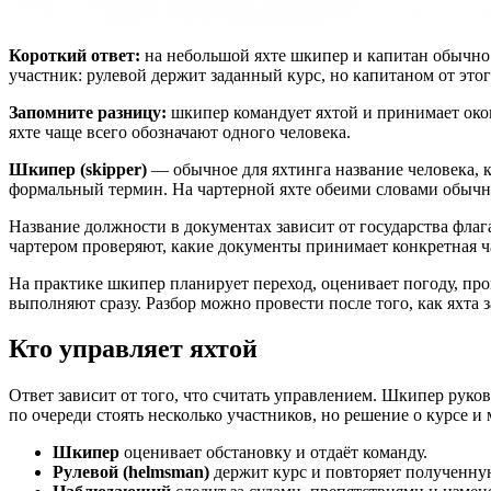
Короткий ответ:
на небольшой яхте шкипер и капитан обычно о
участник: рулевой держит заданный курс, но капитаном от этог
Запомните разницу:
шкипер командует яхтой и принимает окон
яхте чаще всего обозначают одного человека.
Шкипер (skipper)
— обычное для яхтинга название человека, 
формальный термин. На чартерной яхте обеими словами обычн
Название должности в документах зависит от государства фла
чартером проверяют, какие документы принимает конкретная ч
На практике шкипер планирует переход, оценивает погоду, про
выполняют сразу. Разбор можно провести после того, как яхта 
Кто управляет яхтой
Ответ зависит от того, что считать управлением. Шкипер руко
по очереди стоять несколько участников, но решение о курсе и 
Шкипер
оценивает обстановку и отдаёт команду.
Рулевой (helmsman)
держит курс и повторяет полученну