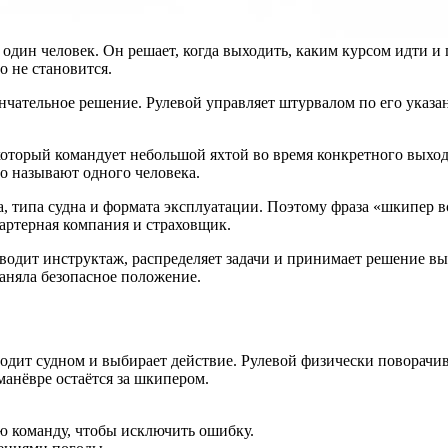
дин человек. Он решает, когда выходить, каким курсом идти и г
о не становится.
чательное решение. Рулевой управляет штурвалом по его указа
который командует небольшой яхтой во время конкретного выход
о называют одного человека.
га, типа судна и формата эксплуатации. Поэтому фраза «шкипер
артерная компания и страховщик.
водит инструктаж, распределяет задачи и принимает решение вы
заняла безопасное положение.
водит судном и выбирает действие. Рулевой физически поворачив
манёвре остаётся за шкипером.
ю команду, чтобы исключить ошибку.