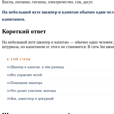
Вахты, питание, гигиена, электричество, сон, досуг.
На небольшой яхте шкипер и капитан обычно один челов
капитаном.
Короткий ответ
На небольшой яхте шкипер и капитан — обычно один человек: он
штурвала, но капитаном от этого не становится. В crew list ш
В ЭТОЙ СТАТЬЕ
Шкипер и капитан: в чём разница
01
Кто управляет яхтой
02
Помощник шкипера
03
Что делает участник экипажа
04
Кок, навигатор и дежурный
05