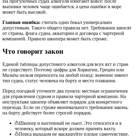
На прогулочных судах алкоголя избегают вовсе: после
выпивки человек чаще ошибается, а цена ошибки в море
может быть высокой.
Главная ошибка:
считать один бокал универсально
допустимым. Такого общего правила нет. Требования зависят
от страны, флага судна, акватории и договора с чартерной
компанией. Правило шкипера может быть строже.
Что говорит закон
Единой таблицы допустимого алкоголя для всех яхт и стран
не существует. Поэтому цифры для Хорватии, Греции или
Мальты нельзя переносить на любой поход: значение имеют
тип судна, статус человека на борту и место плавания.
Перед поездкой уточните два пункта: местные ограничения
для управления судном и правила чартерной компании. На
инструктаже шкипер объявляет порядок для конкретного
перехода. Если он строже минимального требования закона,
на борту действует более строгий порядок.
Шкипер и вахтенный не пьют. Это относится и к
человеку, который вскоре должен принять вахту.
Перед выходом не маскируйте плохое самочувствие.