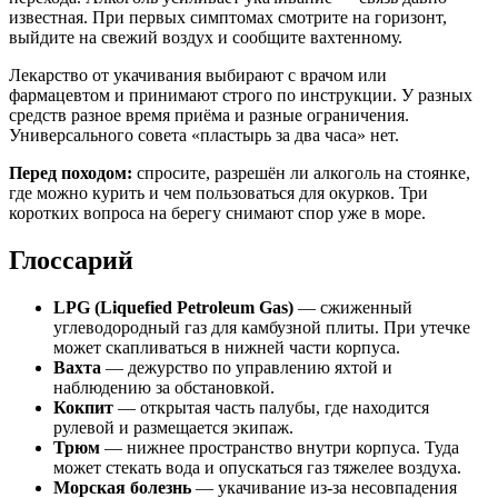
известная. При первых симптомах смотрите на горизонт,
выйдите на свежий воздух и сообщите вахтенному.
Лекарство от укачивания выбирают с врачом или
фармацевтом и принимают строго по инструкции. У разных
средств разное время приёма и разные ограничения.
Универсального совета «пластырь за два часа» нет.
Перед походом:
спросите, разрешён ли алкоголь на стоянке,
где можно курить и чем пользоваться для окурков. Три
коротких вопроса на берегу снимают спор уже в море.
Глоссарий
LPG (Liquefied Petroleum Gas)
— сжиженный
углеводородный газ для камбузной плиты. При утечке
может скапливаться в нижней части корпуса.
Вахта
— дежурство по управлению яхтой и
наблюдению за обстановкой.
Кокпит
— открытая часть палубы, где находится
рулевой и размещается экипаж.
Трюм
— нижнее пространство внутри корпуса. Туда
может стекать вода и опускаться газ тяжелее воздуха.
Морская болезнь
— укачивание из-за несовпадения