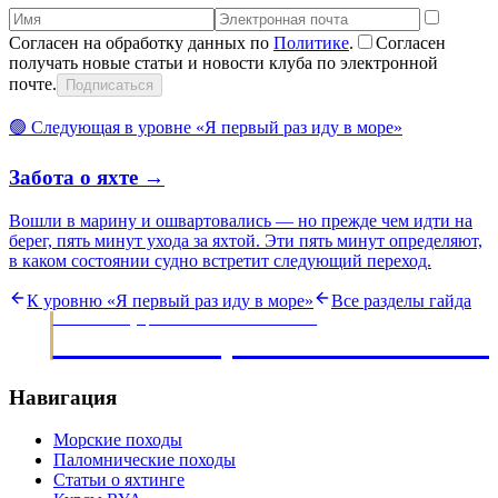
Согласен на обработку данных по
Политике
.
Согласен
получать новые статьи и новости клуба по электронной
почте.
Подписаться
🟢
Следующая в уровне «
Я первый раз иду в море
»
Забота о яхте
→
Вошли в марину и ошвартовались — но прежде чем идти на
берег, пять минут ухода за яхтой. Эти пять минут определяют,
в каком состоянии судно встретит следующий переход.
К уровню «
Я первый раз иду в море
»
Все разделы гайда
МОРСКИЕ ЭКСПЕДИЦИИ · ОБУЧЕНИЕ ЯХТИНГУ С 2003
НАВИГАЦИОННЫЙ КЛУ
Навигация
Морские походы
Паломнические походы
Статьи о яхтинге