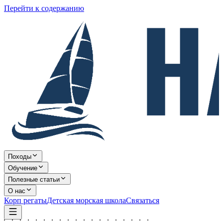
Перейти к содержанию
Походы
Обучение
Полезные статьи
О нас
Корп регаты
Детская морская школа
Связаться