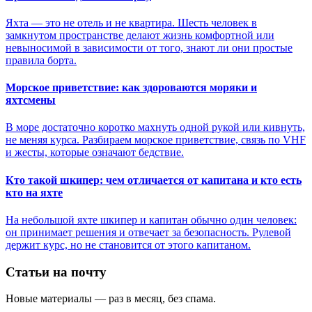
Яхта — это не отель и не квартира. Шесть человек в
замкнутом пространстве делают жизнь комфортной или
невыносимой в зависимости от того, знают ли они простые
правила борта.
Морское приветствие: как здороваются моряки и
яхтсмены
В море достаточно коротко махнуть одной рукой или кивнуть,
не меняя курса. Разбираем морское приветствие, связь по VHF
и жесты, которые означают бедствие.
Кто такой шкипер: чем отличается от капитана и кто есть
кто на яхте
На небольшой яхте шкипер и капитан обычно один человек:
он принимает решения и отвечает за безопасность. Рулевой
держит курс, но не становится от этого капитаном.
Статьи на почту
Новые материалы — раз в месяц, без спама.