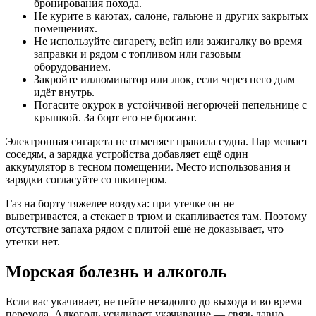
бронирования похода.
Не курите в каютах, салоне, гальюне и других закрытых
помещениях.
Не используйте сигарету, вейп или зажигалку во время
заправки и рядом с топливом или газовым
оборудованием.
Закройте иллюминатор или люк, если через него дым
идёт внутрь.
Погасите окурок в устойчивой негорючей пепельнице с
крышкой. За борт его не бросают.
Электронная сигарета не отменяет правила судна. Пар мешает
соседям, а зарядка устройства добавляет ещё один
аккумулятор в тесном помещении. Место использования и
зарядки согласуйте со шкипером.
Газ на борту тяжелее воздуха: при утечке он не
выветривается, а стекает в трюм и скапливается там. Поэтому
отсутствие запаха рядом с плитой ещё не доказывает, что
утечки нет.
Морская болезнь и алкоголь
Если вас укачивает, не пейте незадолго до выхода и во время
перехода. Алкоголь усиливает укачивание — связь давно