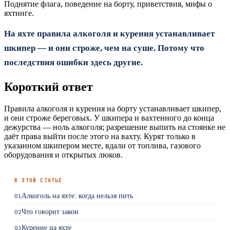
Поднятие флага, поведение на борту, приветствия, мифы о
яхтинге.
На яхте правила алкоголя и курения устанавливает
шкипер — и они строже, чем на суше. Потому что
последствия ошибки здесь другие.
Короткий ответ
Правила алкоголя и курения на борту устанавливает шкипер,
и они строже береговых. У шкипера и вахтенного до конца
дежурства — ноль алкоголя; разрешение выпить на стоянке не
даёт права выйти после этого на вахту. Курят только в
указанном шкипером месте, вдали от топлива, газового
оборудования и открытых люков.
В ЭТОЙ СТАТЬЕ
Алкоголь на яхте: когда нельзя пить
01
Что говорит закон
02
Курение на яхте
03