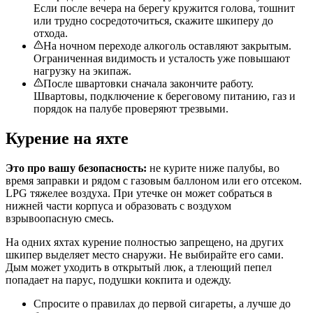
Если после вечера на берегу кружится голова, тошнит
или трудно сосредоточиться, скажите шкиперу до
отхода.
На ночном переходе алкоголь оставляют закрытым.
Ограниченная видимость и усталость уже повышают
нагрузку на экипаж.
После швартовки сначала закончите работу.
Швартовы, подключение к береговому питанию, газ и
порядок на палубе проверяют трезвыми.
Курение на яхте
Это про вашу безопасность:
не курите ниже палубы, во
время заправки и рядом с газовым баллоном или его отсеком.
LPG тяжелее воздуха. При утечке он может собраться в
нижней части корпуса и образовать с воздухом
взрывоопасную смесь.
На одних яхтах курение полностью запрещено, на других
шкипер выделяет место снаружи. Не выбирайте его сами.
Дым может уходить в открытый люк, а тлеющий пепел
попадает на парус, подушки кокпита и одежду.
Спросите о правилах до первой сигареты, а лучше до