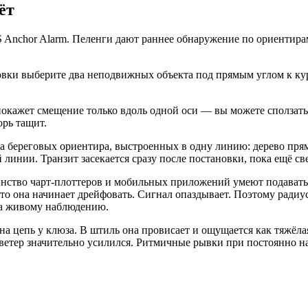
ёт
 Anchor Alarm. Пеленги дают раннее обнаружение по ориентирам
вки выберите два неподвижных объекта под прямым углом к курс
окажет смещение только вдоль одной оси — вы можете сползать 
орь тащит.
 береговых ориентира, выстроенных в одну линию: дерево прямо
 линии. Транзит засекается сразу после постановки, пока ещё св
ство чарт-плоттеров и мобильных приложений умеют подавать с
о она начинает дрейфовать. Сигнал опаздывает. Поэтому радиус
на живому наблюдению.
а цепь у клюза. В штиль она провисает и ощущается как тяжёлая
 ветер значительно усилился. Ритмичные рывки при постоянно н