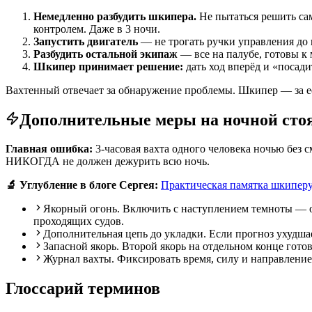
Немедленно разбудить шкипера.
Не пытаться решить сам
контролем. Даже в 3 ночи.
Запустить двигатель
— не трогать ручки управления до 
Разбудить остальной экипаж
— все на палубе, готовы к 
Шкипер принимает решение:
дать ход вперёд и «посади
Вахтенный отвечает за обнаружение проблемы. Шкипер — за е
Дополнительные меры на ночной сто
Главная ошибка:
3-часовая вахта одного человека ночью без 
НИКОГДА не должен дежурить всю ночь.
🔬 Углубление в блоге Сергея:
Практическая памятка шкиперу
Якорный огонь. Включить с наступлением темноты — 
проходящих судов.
Дополнительная цепь до укладки. Если прогноз ухудшает
Запасной якорь. Второй якорь на отдельном конце гото
Журнал вахты. Фиксировать время, силу и направление
Глоссарий терминов