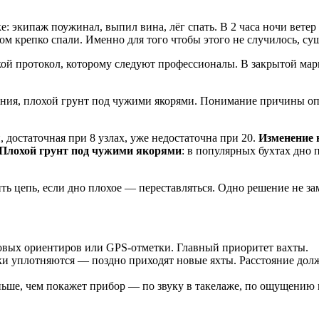
 экипаж поужинал, выпил вина, лёг спать. В 2 часа ночи ветер у
м крепко спали. Именно для того чтобы этого не случилось, су
кой протокол, которому следуют профессионалы. В закрытой мар
ния, плохой грунт под чужими якорями. Понимание причины опре
и, достаточная при 8 узлах, уже недостаточна при 20.
Изменение 
Плохой грунт под чужими якорями
: в популярных бухтах дно 
 цепь, если дно плохое — переставляться. Одно решение не зам
овых ориентиров или GPS-отметки. Главный приоритет вахты.
 уплотняются — поздно приходят новые яхты. Расстояние должно
ньше, чем покажет прибор — по звуку в такелаже, по ощущению н