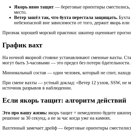
Якорь явно тащит
— береговые ориентиры сместились, G
место.
Ветер зашёл так, что бухта перестала защищать.
Бухта 
небезопасной вне зависимости от того, держит якорь или 
Признак хорошей морской практики: шкипер оценивает прогн
График вахт
На ночной якорной стоянке устанавливают сменные вахты. С
могут быть 3-часовыми — это предел без потери бдительности.
Минимальный состав — один человек, который не спит, находитс
При смене вахты — устный доклад: «Ветер 12 узлов, SSW, не м
источник разрывов в наблюдении.
Если якорь тащит: алгоритм действий
Это про вашу жизнь:
якорь тащит = немедленно будите шкипер
решение за 30 секунд, а не за час когда уже на камнях.
Вахтенный замечает дрейф — береговые ориентиры сместились,