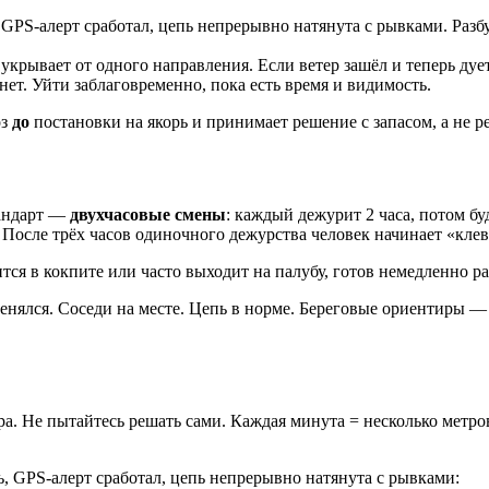
PS-алерт сработал, цепь непрерывно натянута с рывками. Разбуд
укрывает от одного направления. Если ветер зашёл и теперь дуе
нет. Уйти заблаговременно, пока есть время и видимость.
оз
до
постановки на якорь и принимает решение с запасом, а не ре
тандарт —
двухчасовые смены
: каждый дежурит 2 часа, потом б
 После трёх часов одиночного дежурства человек начинает «клев
я в кокпите или часто выходит на палубу, готов немедленно раз
енялся. Соседи на месте. Цепь в норме. Береговые ориентиры —
а. Не пытайтесь решать сами. Каждая минута = несколько метро
 GPS-алерт сработал, цепь непрерывно натянута с рывками: