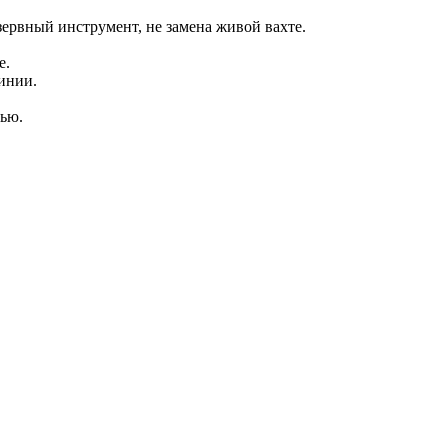
зервный инструмент, не замена живой вахте.
е.
инии.
ью.