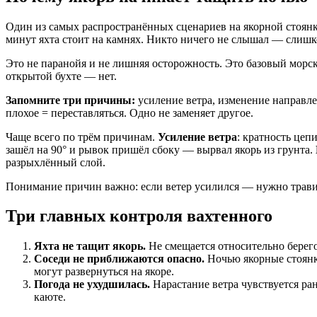
Один из самых распространённых сценариев на якорной стоянке:
минут яхта стоит на камнях. Никто ничего не слышал — слишко
Это не паранойя и не лишняя осторожность. Это базовый морс
открытой бухте — нет.
Запомните три причины:
усиление ветра, изменение направле
плохое = переставляться. Одно не заменяет другое.
Чаще всего по трём причинам.
Усиление ветра
: кратность цеп
зашёл на 90° и рывок пришёл сбоку — вырвал якорь из грунта.
разрыхлённый слой.
Понимание причин важно: если ветер усилился — нужно травить
Три главных контроля вахтенного
Яхта не тащит якорь.
Не смещается относительно берег
Соседи не приближаются опасно.
Ночью якорные стоянки
могут развернуться на якоре.
Погода не ухудшилась.
Нарастание ветра чувствуется ра
каюте.