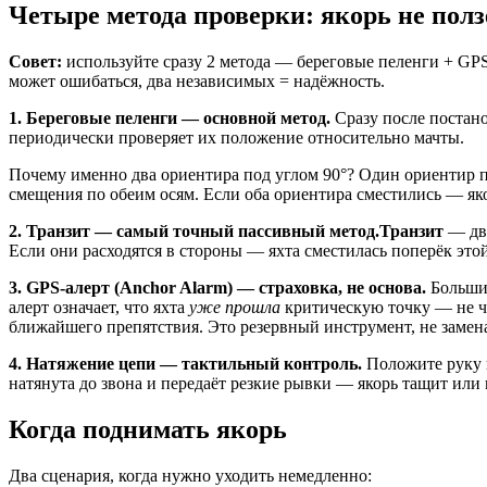
Четыре метода проверки: якорь не полз
Совет:
используйте сразу 2 метода — береговые пеленги + GPS
может ошибаться, два независимых = надёжность.
1. Береговые пеленги — основной метод.
Сразу после постано
периодически проверяет их положение относительно мачты.
Почему именно два ориентира под углом 90°? Один ориентир п
смещения по обеим осям. Если оба ориентира сместились — як
2. Транзит — самый точный пассивный метод.
Транзит
— два
Если они расходятся в стороны — яхта сместилась поперёк этой
3. GPS-алерт (Anchor Alarm) — страховка, не основа.
Большин
алерт означает, что яхта
уже прошла
критическую точку — не чт
ближайшего препятствия. Это резервный инструмент, не заме
4. Натяжение цепи — тактильный контроль.
Положите руку н
натянута до звона и передаёт резкие рывки — якорь тащит или
Когда поднимать якорь
Два сценария, когда нужно уходить немедленно: