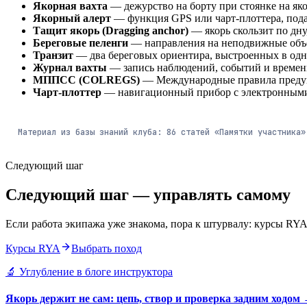
Якорная вахта
— дежурство на борту при стоянке на яко
Якорный алерт
— функция GPS или чарт-плоттера, пода
Тащит якорь (Dragging anchor)
— якорь скользит по дну
Береговые пеленги
— направления на неподвижные объек
Транзит
— два береговых ориентира, выстроенных в одну
Журнал вахты
— запись наблюдений, событий и времени 
МППСС (COLREGS)
— Международные правила предупр
Чарт-плоттер
— навигационный прибор с электронными 
Материал из базы знаний клуба:
86
статей
«Памятки участника
Следующий шаг
Следующий шаг — управлять самому
Если работа экипажа уже знакома, пора к штурвалу: курсы RYA от
Курсы RYA
Выбрать поход
🔬 Углубление в блоге инструктора
Якорь держит не сам: цепь, створ и проверка задним ходом