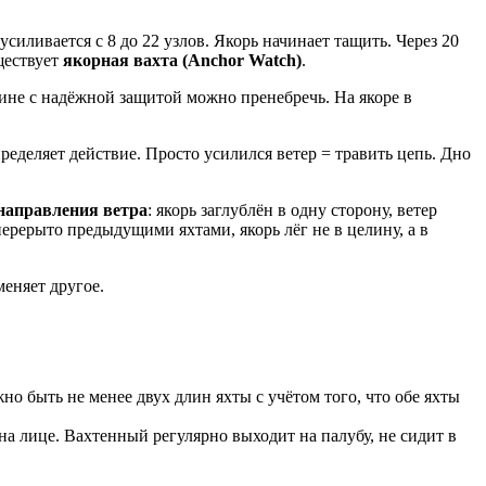
силивается с 8 до 22 узлов. Якорь начинает тащить. Через 20
ществует
якорная вахта (Anchor Watch)
.
ине с надёжной защитой можно пренебречь. На якоре в
деляет действие. Просто усилился ветер = травить цепь. Дно
направления ветра
: якорь заглублён в одну сторону, ветер
перерыто предыдущими яхтами, якорь лёг не в целину, а в
еняет другое.
 быть не менее двух длин яхты с учётом того, что обе яхты
а лице. Вахтенный регулярно выходит на палубу, не сидит в