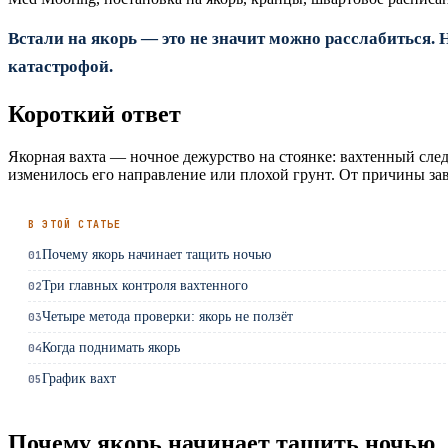
Встали на якорь — это не значит можно расслабиться.
катастрофой.
Короткий ответ
Якорная вахта — ночное дежурство на стоянке: вахтенный следи
изменилось его направление или плохой грунт. От причины зав
В ЭТОЙ СТАТЬЕ
Почему якорь начинает тащить ночью
01
Три главных контроля вахтенного
02
Четыре метода проверки: якорь не ползёт
03
Когда поднимать якорь
04
График вахт
05
Почему якорь начинает тащить ночью