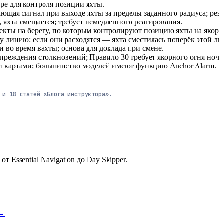
ре для контроля позиции яхты.
ющая сигнал при выходе яхты за пределы заданного радиуса; ре
, яхта смещается; требует немедленного реагирования.
ты на берегу, по которым контролируют позицию яхты на якор
 линию: если они расходятся — яхта сместилась поперёк этой л
во время вахты; основа для доклада при смене.
еждения столкновений; Правило 30 требует якорного огня ноч
картами; большинство моделей имеют функцию Anchor Alarm.
» и
18
статей
«Блога инструктора».
 Essential Navigation до Day Skipper.
→