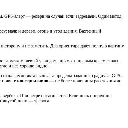
. GPS-алерт — резерв на случай если задремали. Один метод
у: маяк и дерево, огонь и угол здания. Вахтенный
в сторону и не заметить. Два ориентира дают полную картину
 за маяком, левый угол дома прямо за правым краем скалы.
етло и всё хорошо видно.
игнал, если яхта вышла за пределы заданного радиуса. GPS-
 ставьте
консервативно
— не более половины расстояния до
 верёвка. При ветре натягивается. Если цепь постоянно
атянутой цепи — тревога.