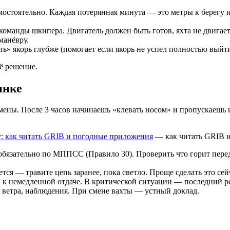
остоятельно. Каждая потерянная минута — это метры к берегу ил
команды шкипера. Двигатель должен быть готов, яхта не двигает
манёвру.
ть» якорь глубже (помогает если якорь не успел полностью выйти
ё решение.
янке
смены. После 3 часов начинаешь «клевать носом» и пропускаешь
: как читать GRIB и погодные приложения
— как читать GRIB и
обязательно по МППСС (Правило 30). Проверить что горит пере
ся — травите цепь заранее, пока светло. Проще сделать это сейча
в к немедленной отдаче. В критической ситуации — последний р
 ветра, наблюдения. При смене вахты — устный доклад.