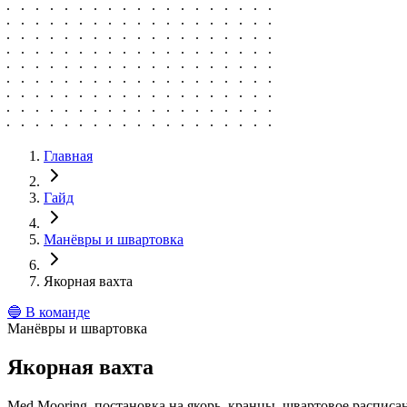
Главная
Гайд
Манёвры и швартовка
Якорная вахта
🔵
В команде
Манёвры и швартовка
Якорная вахта
Med Mooring, постановка на якорь, кранцы, швартовое расписа